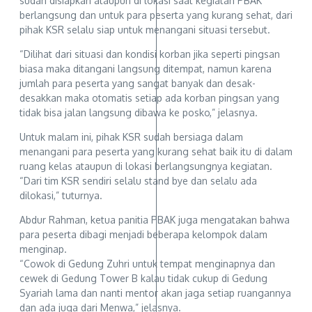
sudah disiapkan ataupun di lokasi saat kegiatan PBAK
berlangsung dan untuk para peserta yang kurang sehat, dari
pihak KSR selalu siap untuk menangani situasi tersebut.
​“Dilihat dari situasi dan kondisi korban jika seperti pingsan
biasa maka ditangani langsung ditempat, namun karena
jumlah para peserta yang sangat banyak dan desak-
desakkan maka otomatis setiap ada korban pingsan yang
tidak bisa jalan langsung dibawa ke posko,” jelasnya.
​Untuk malam ini, pihak KSR sudah bersiaga dalam
menangani para peserta yang kurang sehat baik itu di dalam
ruang kelas ataupun di lokasi berlangsungnya kegiatan.
“Dari tim KSR sendiri selalu stand bye dan selalu ada
dilokasi,” tuturnya.
Abdur Rahman, ketua panitia PBAK juga mengatakan bahwa
para peserta dibagi menjadi beberapa kelompok dalam
menginap.
“Cowok di Gedung Zuhri untuk tempat menginapnya dan
cewek di Gedung Tower B kalau tidak cukup di Gedung
Syariah lama dan nanti mentor akan jaga setiap ruangannya
dan ada juga dari Menwa,” jelasnya.