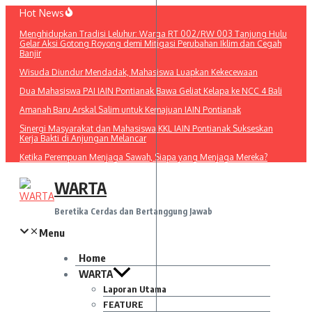
Lewati
Hot News
ke
Menghidupkan Tradisi Leluhur: Warga RT 002/RW 003 Tanjung Hulu
konten
Gelar Aksi Gotong Royong demi Mitigasi Perubahan Iklim dan Cegah
Banjir
Wisuda Diundur Mendadak, Mahasiswa Luapkan Kekecewaan
Dua Mahasiswa PAI IAIN Pontianak Bawa Geliat Kelapa ke NCC 4 Bali
Amanah Baru Arskal Salim untuk Kemajuan IAIN Pontianak
Sinergi Masyarakat dan Mahasiswa KKL IAIN Pontianak Sukseskan
Kerja Bakti di Anjungan Melancar
Ketika Perempuan Menjaga Sawah, Siapa yang Menjaga Mereka?
WARTA
Beretika Cerdas dan Bertanggung Jawab
Menu
Home
WARTA
Laporan Utama
FEATURE