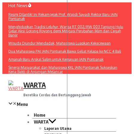
Lewati
Hot News
ke
Resmi Dilantik! Ini Rekam Jejak Prof. Wajidi Sayadi Rektor Baru IAIN
konten
Pontianak
Menghidupkan Tradisi Leluhur: Warga RT 002/RW 003 Tanjung Hulu
Gelar Aksi Gotong Royong demi Mitigasi Perubahan Iklim dan Cegah
Banjir
Wisuda Diundur Mendadak, Mahasiswa Luapkan Kekecewaan
Dua Mahasiswa PAI IAIN Pontianak Bawa Geliat Kelapa ke NCC 4 Bali
Amanah Baru Arskal Salim untuk Kemajuan IAIN Pontianak
Sinergi Masyarakat dan Mahasiswa KKL IAIN Pontianak Sukseskan
Kerja Bakti di Anjungan Melancar
WARTA
Beretika Cerdas dan Bertanggung Jawab
Menu
Home
WARTA
Laporan Utama