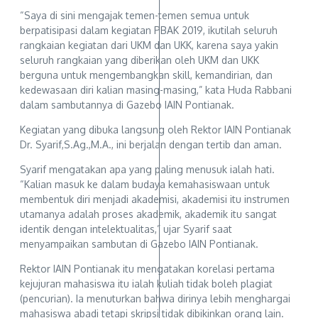
“Saya di sini mengajak temen-temen semua untuk
berpatisipasi dalam kegiatan PBAK 2019, ikutilah seluruh
rangkaian kegiatan dari UKM dan UKK, karena saya yakin
seluruh rangkaian yang diberikan oleh UKM dan UKK
berguna untuk mengembangkan skill, kemandirian, dan
kedewasaan diri kalian masing-masing,” kata Huda Rabbani
dalam sambutannya di Gazebo IAIN Pontianak.
Kegiatan yang dibuka langsung oleh Rektor IAIN Pontianak
Dr. Syarif,S.Ag.,M.A., ini berjalan dengan tertib dan aman.
Syarif mengatakan apa yang paling menusuk ialah hati.
“Kalian masuk ke dalam budaya kemahasiswaan untuk
membentuk diri menjadi akademisi, akademisi itu instrumen
utamanya adalah proses akademik, akademik itu sangat
identik dengan intelektualitas,” ujar Syarif saat
menyampaikan sambutan di Gazebo IAIN Pontianak.
Rektor IAIN Pontianak itu mengatakan korelasi pertama
kejujuran mahasiswa itu ialah kuliah tidak boleh plagiat
(pencurian). Ia menuturkan bahwa dirinya lebih menghargai
mahasiswa abadi tetapi skripsi tidak dibikinkan orang lain.