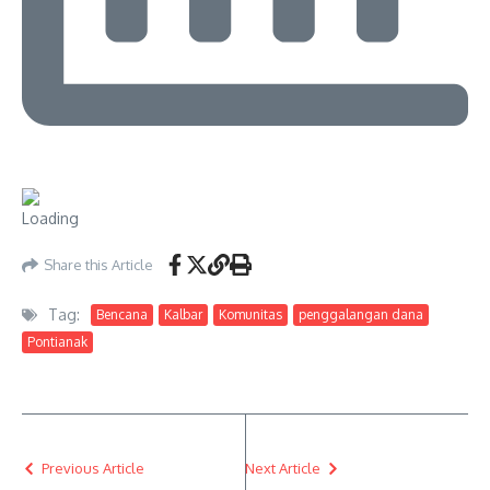
Share this Article
Tag:
Bencana
Kalbar
Komunitas
penggalangan dana
Pontianak
Previous Article
Next Article