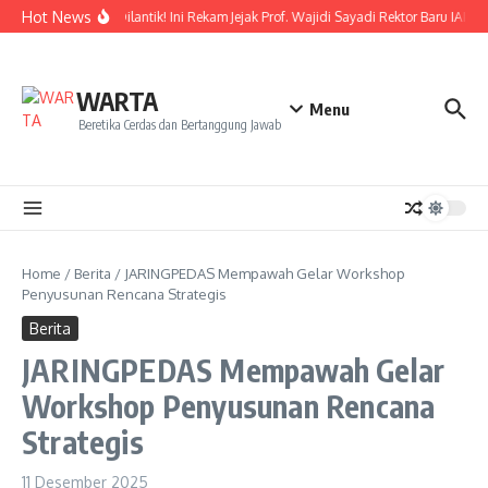
Lewati ke konten
Hot News
Resmi Dilantik! Ini Rekam Jejak Prof. Wajidi Sayadi Rektor Baru IAIN 
WARTA
Menu
Beretika Cerdas dan Bertanggung Jawab
Home
/
Berita
/
JARINGPEDAS Mempawah Gelar Workshop
Penyusunan Rencana Strategis
Berita
JARINGPEDAS Mempawah Gelar
Workshop Penyusunan Rencana
Strategis
11 Desember 2025