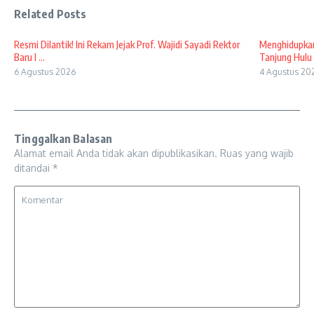
Related Posts
Resmi Dilantik! Ini Rekam Jejak Prof. Wajidi Sayadi Rektor
Menghidupkan
Baru I ...
Tanjung Hulu 
6 Agustus 2026
4 Agustus 20
Tinggalkan Balasan
Alamat email Anda tidak akan dipublikasikan.
Ruas yang wajib
ditandai
*