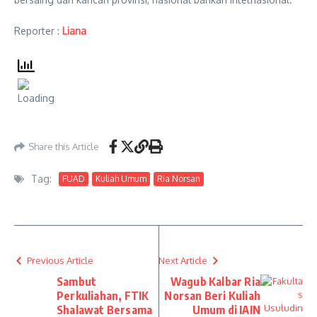
Reporter :
Liana
Share this Article
Tag:
FUAD
Kuliah Umum
Ria Norsan
Previous Article
Next Article
Sambut
Wagub Kalbar Ria
Perkuliahan, FTIK
Norsan Beri Kuliah
Shalawat Bersama
Umum di IAIN