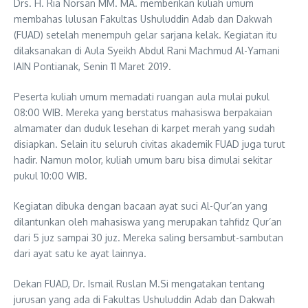
Drs. H. Ria Norsan MM. MA. memberikan kuliah umum
membahas lulusan Fakultas Ushuluddin Adab dan Dakwah
(FUAD) setelah menempuh gelar sarjana kelak. Kegiatan itu
dilaksanakan di Aula Syeikh Abdul Rani Machmud Al-Yamani
IAIN Pontianak, Senin 11 Maret 2019.
Peserta kuliah umum memadati ruangan aula mulai pukul
08:00 WIB. Mereka yang berstatus mahasiswa berpakaian
almamater dan duduk lesehan di karpet merah yang sudah
disiapkan. Selain itu seluruh civitas akademik FUAD juga turut
hadir. Namun molor, kuliah umum baru bisa dimulai sekitar
pukul 10:00 WIB.
Kegiatan dibuka dengan bacaan ayat suci Al-Qur’an yang
dilantunkan oleh mahasiswa yang merupakan tahfidz Qur’an
dari 5 juz sampai 30 juz. Mereka saling bersambut-sambutan
dari ayat satu ke ayat lainnya.
Dekan FUAD, Dr. Ismail Ruslan M.Si mengatakan tentang
jurusan yang ada di Fakultas Ushuluddin Adab dan Dakwah