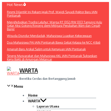
Lewati
Hot News
ke
Resmi Dilantik! Ini Rekam Jejak Prof. Wajidi Sayadi Rektor Baru IAIN
konten
Pontianak
Menghidupkan Tradisi Leluhur: Warga RT 002/RW 003 Tanjung Hulu
Gelar Aksi Gotong Royong demi Mitigasi Perubahan Iklim dan Cegah
Banjir
Wisuda Diundur Mendadak, Mahasiswa Luapkan Kekecewaan
Dua Mahasiswa PAI IAIN Pontianak Bawa Geliat Kelapa ke NCC 4 Bali
Amanah Baru Arskal Salim untuk Kemajuan IAIN Pontianak
Sinergi Masyarakat dan Mahasiswa KKL IAIN Pontianak Sukseskan
Kerja Bakti di Anjungan Melancar
WARTA
Beretika Cerdas dan Bertanggung Jawab
Menu
Home
WARTA
Laporan Utama