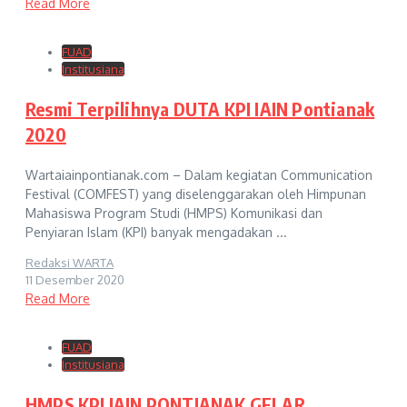
Read More
FUAD
Institusiana
Resmi Terpilihnya DUTA KPI IAIN Pontianak
2020
Wartaiainpontianak.com – Dalam kegiatan Communication
Festival (COMFEST) yang diselenggarakan oleh Himpunan
Mahasiswa Program Studi (HMPS) Komunikasi dan
Penyiaran Islam (KPI) banyak mengadakan ...
Redaksi WARTA
11 Desember 2020
Read More
FUAD
Institusiana
HMPS KPI IAIN PONTIANAK GELAR