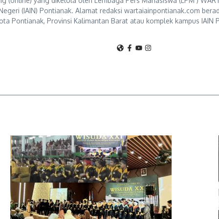
g (online) yang dikelola oleh Lembaga Pers Mahasiswa (LPM ) WART
Negeri (IAIN) Pontianak. Alamat redaksi wartaiainpontianak.com berad
ta Pontianak, Provinsi Kalimantan Barat atau komplek kampus IAIN P