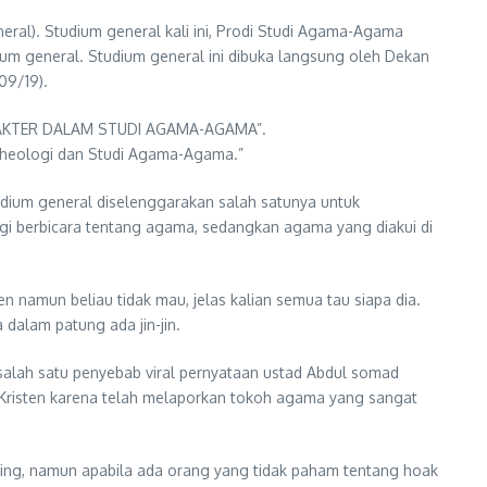
ral). Studium general kali ini, Prodi Studi Agama-Agama
m general. Studium general ini dibuka langsung oleh Dekan
09/19).
KARAKTER DALAM STUDI AGAMA-AGAMA”.
-Theologi dan Studi Agama-Agama.”
udium general diselenggarakan salah satunya untuk
gi berbicara tentang agama, sedangkan agama yang diakui di
n namun beliau tidak mau, jelas kalian semua tau siapa dia.
dalam patung ada jin-jin.
 salah satu penyebab viral pernyataan ustad Abdul somad
t Kristen karena telah melaporkan tokoh agama yang sangat
ing, namun apabila ada orang yang tidak paham tentang hoak