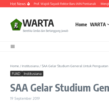
Lewati ke konten
Hot News
antik! Ini Rekam Jejak Prof. Wajidi Sayadi Rektor Baru IAIN Pontianak
Menghidup
WARTA
Home
WARTA
Beretika Cerdas dan Bertanggung Jawab
Home
/
Institusiana
/
SAA Gelar Studium General Untuk Penguatan
FUAD
Institusiana
SAA Gelar Studium Gen
19 September 2019