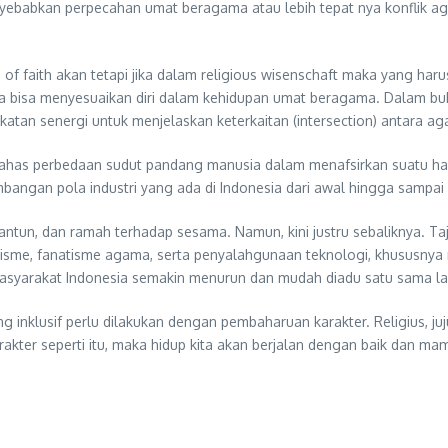
yebabkan perpecahan umat beragama atau lebih tepat nya konflik a
of faith akan tetapi jika dalam religious wisenschaft maka yang haru
isa menyesuaikan diri dalam kehidupan umat beragama. Dalam buku rel
atan senergi untuk menjelaskan keterkaitan (intersection) antara ag
bahas perbedaan sudut pandang manusia dalam menafsirkan suatu h
mbangan pola industri yang ada di Indonesia dari awal hingga sampai k
antun, dan ramah terhadap sesama. Namun, kini justru sebaliknya. Ta
isme, fanatisme agama, serta penyalahgunaan teknologi, khususnya med
masyarakat Indonesia semakin menurun dan mudah diadu satu sama la
ng inklusif perlu dilakukan dengan pembaharuan karakter. Religius, jujur,
 karakter seperti itu, maka hidup kita akan berjalan dengan baik dan ma