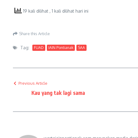
19 kali dilihat
, 1 kali dilihat hari ini
Share this Article
Tag:
FUAD
IAIN Pontianak
SAA
Previous Article
Kau yang tak lagi sama