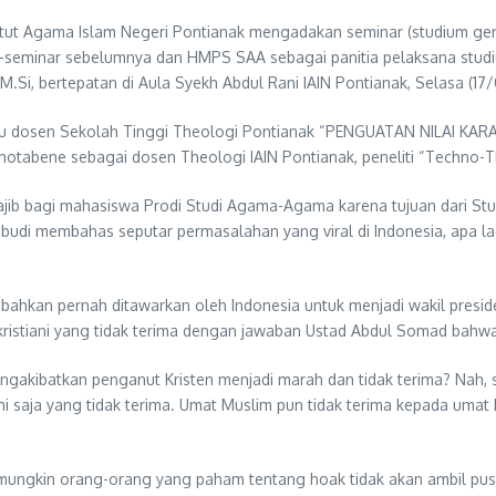
tut Agama Islam Negeri Pontianak mengadakan seminar (studium gene
-seminar sebelumnya dan HMPS SAA sebagai panitia pelaksana studiu
M.Si, bertepatan di Aula Syekh Abdul Rani IAIN Pontianak, Selasa (17/
laku dosen Sekolah Tinggi Theologi Pontianak “PENGUATAN NILAI 
 notabene sebagai dosen Theologi IAIN Pontianak, peneliti “Techno
 wajib bagi mahasiswa Prodi Studi Agama-Agama karena tujuan dari St
udi membahas seputar permasalahan yang viral di Indonesia, apa la
bahkan pernah ditawarkan oleh Indonesia untuk menjadi wakil preside
kristiani yang tidak terima dengan jawaban Ustad Abdul Somad bahwa 
engakibatkan penganut Kristen menjadi marah dan tidak terima? Nah,
ni saja yang tidak terima. Umat Muslim pun tidak terima kepada uma
mungkin orang-orang yang paham tentang hoak tidak akan ambil pus