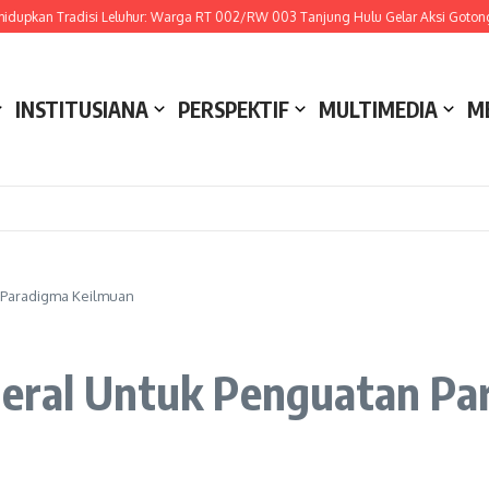
kan Tradisi Leluhur: Warga RT 002/RW 003 Tanjung Hulu Gelar Aksi Gotong Roy
INSTITUSIANA
PERSPEKTIF
MULTIMEDIA
M
 Paradigma Keilmuan
eral Untuk Penguatan Pa