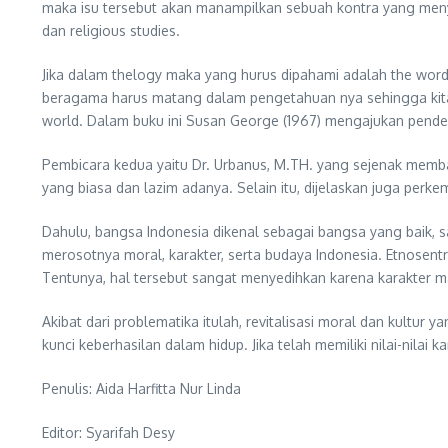
maka isu tersebut akan manampilkan sebuah kontra yang men
dan religious studies.
Jika dalam thelogy maka yang hurus dipahami adalah the word 
beragama harus matang dalam pengetahuan nya sehingga kita b
world. Dalam buku ini Susan George (1967) mengajukan pendek
Pembicara kedua yaitu Dr. Urbanus, M.TH. yang sejenak mem
yang biasa dan lazim adanya. Selain itu, dijelaskan juga perke
Dahulu, bangsa Indonesia dikenal sebagai bangsa yang baik, s
merosotnya moral, karakter, serta budaya Indonesia. Etnosentr
Tentunya, hal tersebut sangat menyedihkan karena karakter 
Akibat dari problematika itulah, revitalisasi moral dan kultur ya
kunci keberhasilan dalam hidup. Jika telah memiliki nilai-nilai
Penulis: Aida Harfitta Nur Linda
Editor: Syarifah Desy