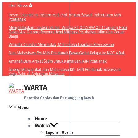
Lewati
Hot News
ke
Resmi Dilantik! Ini Rekam Jejak Prof. Wajidi Sayadi Rektor Baru IAIN
konten
Pontianak
Menghidupkan Tradisi Leluhur: Warga RT 002/RW 003 Tanjung Hulu
Gelar Aksi Gotong Royong demi Mitigasi Perubahan Iklim dan Cegah
Banjir
Wisuda Diundur Mendadak, Mahasiswa Luapkan Kekecewaan
Dua Mahasiswa PAI IAIN Pontianak Bawa Geliat Kelapa ke NCC 4 Bali
Amanah Baru Arskal Salim untuk Kemajuan IAIN Pontianak
Sinergi Masyarakat dan Mahasiswa KKL IAIN Pontianak Sukseskan
Kerja Bakti di Anjungan Melancar
WARTA
Beretika Cerdas dan Bertanggung Jawab
Menu
Home
WARTA
Laporan Utama