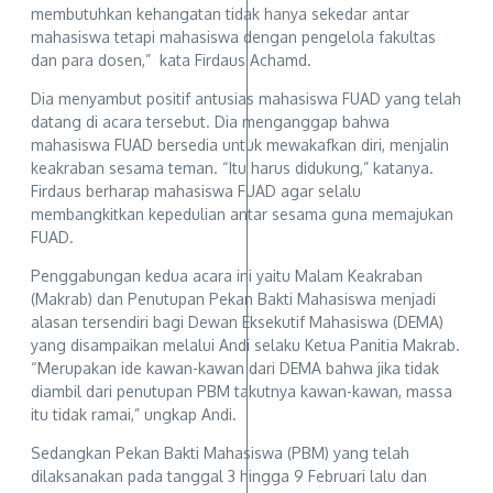
membutuhkan kehangatan tidak hanya sekedar antar
mahasiswa tetapi mahasiswa dengan pengelola fakultas
dan para dosen,” kata Firdaus Achamd.
Dia menyambut positif antusias mahasiswa FUAD yang telah
datang di acara tersebut. Dia menganggap bahwa
mahasiswa FUAD bersedia untuk mewakafkan diri, menjalin
keakraban sesama teman. “Itu harus didukung,” katanya.
Firdaus berharap mahasiswa FUAD agar selalu
membangkitkan kepedulian antar sesama guna memajukan
FUAD.
Penggabungan kedua acara ini yaitu Malam Keakraban
(Makrab) dan Penutupan Pekan Bakti Mahasiswa menjadi
alasan tersendiri bagi Dewan Eksekutif Mahasiswa (DEMA)
yang disampaikan melalui Andi selaku Ketua Panitia Makrab.
“Merupakan ide kawan-kawan dari DEMA bahwa jika tidak
diambil dari penutupan PBM takutnya kawan-kawan, massa
itu tidak ramai,” ungkap Andi.
Sedangkan Pekan Bakti Mahasiswa (PBM) yang telah
dilaksanakan pada tanggal 3 hingga 9 Februari lalu dan