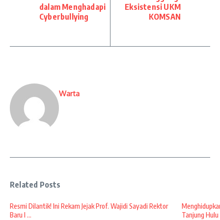
dalam Menghadapi
Eksistensi UKM
Cyberbullying
KOMSAN
Warta
Related Posts
Resmi Dilantik! Ini Rekam Jejak Prof. Wajidi Sayadi Rektor
Menghidupkan
Baru I ...
Tanjung Hulu 