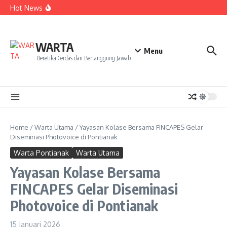
Kekecewaan
Lewati ke konten
Hot News
Dua Mahasiswa PAI IAIN Pontianak Bawa Geliat Kelapa
ke NCC 4 Bali
Amanah Baru Arskal Salim untuk Kemajuan IAIN
Pontianak
Sinergi Masyarakat dan Mahasiswa KKL IAIN Pontianak
WARTA
Sukseskan Kerja Bakti di Anjungan Melancar
Menu
Beretika Cerdas dan Bertanggung Jawab
Home
/
Warta Utama
/
Yayasan Kolase Bersama FINCAPES Gelar
Diseminasi Photovoice di Pontianak
Warta Pontianak
Warta Utama
Yayasan Kolase Bersama
FINCAPES Gelar Diseminasi
Photovoice di Pontianak
15 Januari 2026