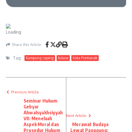
Share this Article
Tag:
Kampung caping
kolase
Kota Pontianak
Previous Article
Seminar Hukum
Gebyar
Ahwalsyakhsiyyah
Next Article
VII: Menelaah
Aspek Moral dan
Merawat Budaya
Prosedur Hukum
Lewat Panggung: