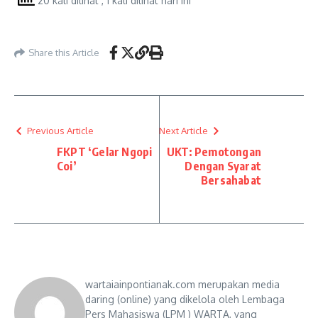
20 kali dilihat
, 1 kali dilihat hari ini
Share this Article
Previous Article
Next Article
FKPT ‘Gelar Ngopi
UKT: Pemotongan
Coi’
Dengan Syarat
Bersahabat
wartaiainpontianak.com merupakan media
daring (online) yang dikelola oleh Lembaga
Pers Mahasiswa (LPM ) WARTA, yang