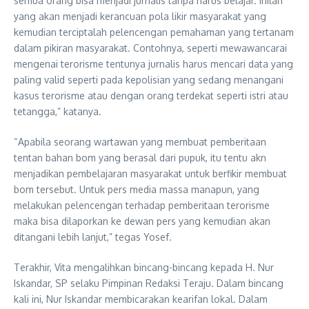
semua orang bisa menjadi jurnalis tanpa harus belajar. Inilah
yang akan menjadi kerancuan pola likir masyarakat yang
kemudian terciptalah pelencengan pemahaman yang tertanam
dalam pikiran masyarakat. Contohnya, seperti mewawancarai
mengenai terorisme tentunya jurnalis harus mencari data yang
paling valid seperti pada kepolisian yang sedang menangani
kasus terorisme atau dengan orang terdekat seperti istri atau
tetangga,” katanya.
“Apabila seorang wartawan yang membuat pemberitaan
tentan bahan bom yang berasal dari pupuk, itu tentu akn
menjadikan pembelajaran masyarakat untuk berfikir membuat
bom tersebut. Untuk pers media massa manapun, yang
melakukan pelencengan terhadap pemberitaan terorisme
maka bisa dilaporkan ke dewan pers yang kemudian akan
ditangani lebih lanjut,” tegas Yosef.
Terakhir, Vita mengalihkan bincang-bincang kepada H. Nur
Iskandar, SP selaku Pimpinan Redaksi Teraju. Dalam bincang
kali ini, Nur Iskandar membicarakan kearifan lokal. Dalam