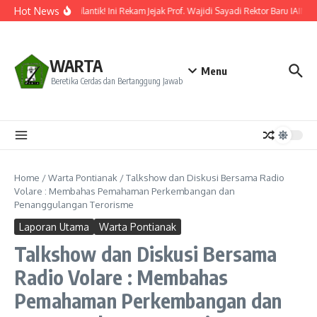
Lewati ke konten
Hot News
Resmi Dilantik! Ini Rekam Jejak Prof. Wajidi Sayadi Rektor Baru IAIN P
WARTA
Menu
Beretika Cerdas dan Bertanggung Jawab
Home
/
Warta Pontianak
/
Talkshow dan Diskusi Bersama Radio
Volare : Membahas Pemahaman Perkembangan dan
Penanggulangan Terorisme
Laporan Utama
Warta Pontianak
Talkshow dan Diskusi Bersama
Radio Volare : Membahas
Pemahaman Perkembangan dan