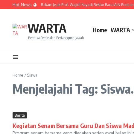
Lewati ke konten
Hot News
Resmi Dilantik! Ini Rekam Jejak Prof. Wajidi Sayadi Rektor Baru IAIN Pontian
WARTA
Home
WARTA
Beretika Cerdas dan Bertanggung Jawab
Home
/
Siswa.
Menjelajahi Tag: Siswa.
Berita
Kegiatan Senam Bersama Guru Dan Siswa Ma
Program senam bersama yang diadakan setiap awal bulan ini tel