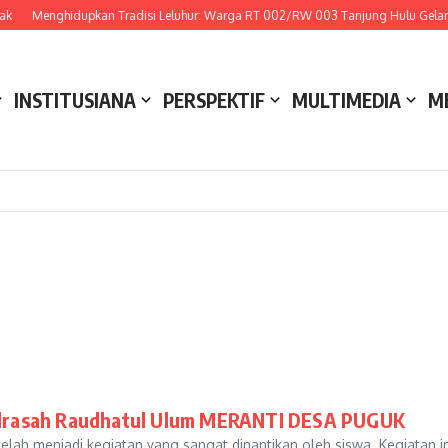
ak
Menghidupkan Tradisi Leluhur: Warga RT 002/RW 003 Tanjung Hulu Gelar A
INSTITUSIANA
PERSPEKTIF
MULTIMEDIA
M
drasah Raudhatul Ulum MERANTI DESA PUGUK
ah menjadi kegiatan yang sangat dinantikan oleh siswa. Kegiatan ini