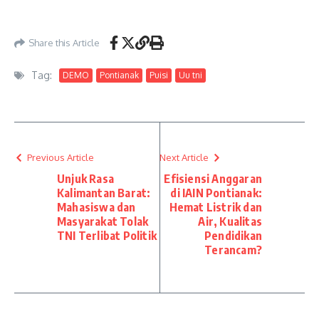
Share this Article
Tag:
DEMO
Pontianak
Puisi
Uu tni
Previous Article
Next Article
Unjuk Rasa
Efisiensi Anggaran
Kalimantan Barat:
di IAIN Pontianak:
Mahasiswa dan
Hemat Listrik dan
Masyarakat Tolak
Air, Kualitas
TNI Terlibat Politik
Pendidikan
Terancam?