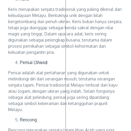
Keris merupakan senjata tradisional yang paling dikenal dari
kebudayaan Melayu. Bentuknya unik dengan bilah
bergelombang dan penuh ukiran. Keris bukan hanya senjata,
tetapi juga dianggap sebagai benda sakral dengan nilai
magis yang tinggi. Dalam upacara adat, keris sering
digunakan sebagai pelengkap busana, terutama dalam
prosesi pernikahan sebagai simbol kehormatan dan
kekuatan pengantin pria.
Perisai (
Shield
)
Perisai adalah alat pertahanan yang digunakan untuk
melindungi diri dari serangan musuh, terutama serangan
senjata tajam. Perisai tradisional Melayu terbuat dari kayu
atau logam, dengan ukiran yang indah. Selain fungsinya
sebagai alat pelindung, perisai juga sering dipandang
sebagai simbol keberanian dan ketangguhan prajurit
Melayu.
Rencong
Rencong merupakan senjata tajam khas Aceh yang juga