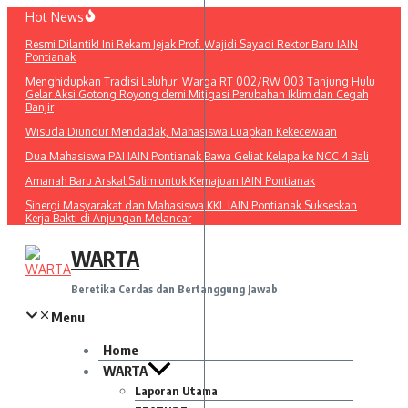
Lewati
Hot News
ke
Resmi Dilantik! Ini Rekam Jejak Prof. Wajidi Sayadi Rektor Baru IAIN
konten
Pontianak
Menghidupkan Tradisi Leluhur: Warga RT 002/RW 003 Tanjung Hulu
Gelar Aksi Gotong Royong demi Mitigasi Perubahan Iklim dan Cegah
Banjir
Wisuda Diundur Mendadak, Mahasiswa Luapkan Kekecewaan
Dua Mahasiswa PAI IAIN Pontianak Bawa Geliat Kelapa ke NCC 4 Bali
Amanah Baru Arskal Salim untuk Kemajuan IAIN Pontianak
Sinergi Masyarakat dan Mahasiswa KKL IAIN Pontianak Sukseskan
Kerja Bakti di Anjungan Melancar
WARTA
Beretika Cerdas dan Bertanggung Jawab
Menu
Home
WARTA
Laporan Utama