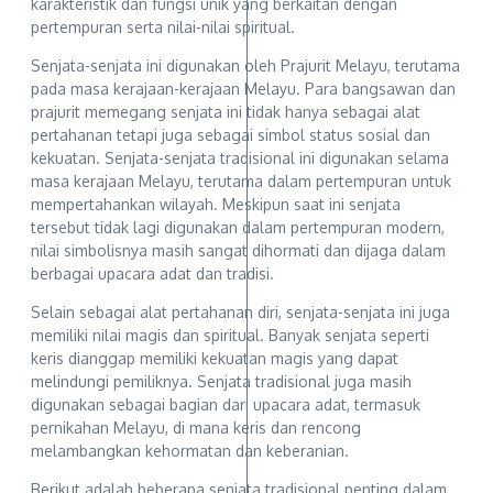
karakteristik dan fungsi unik yang berkaitan dengan
pertempuran serta nilai-nilai spiritual.
Senjata-senjata ini digunakan oleh Prajurit Melayu, terutama
pada masa kerajaan-kerajaan Melayu. Para bangsawan dan
prajurit memegang senjata ini tidak hanya sebagai alat
pertahanan tetapi juga sebagai simbol status sosial dan
kekuatan. Senjata-senjata tradisional ini digunakan selama
masa kerajaan Melayu, terutama dalam pertempuran untuk
mempertahankan wilayah. Meskipun saat ini senjata
tersebut tidak lagi digunakan dalam pertempuran modern,
nilai simbolisnya masih sangat dihormati dan dijaga dalam
berbagai upacara adat dan tradisi.
Selain sebagai alat pertahanan diri, senjata-senjata ini juga
memiliki nilai magis dan spiritual. Banyak senjata seperti
keris dianggap memiliki kekuatan magis yang dapat
melindungi pemiliknya. Senjata tradisional juga masih
digunakan sebagai bagian dari upacara adat, termasuk
pernikahan Melayu, di mana keris dan rencong
melambangkan kehormatan dan keberanian.
Berikut adalah beberapa senjata tradisional penting dalam