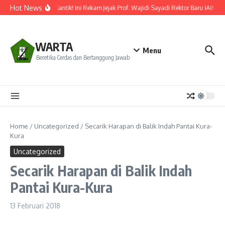
Lewati ke konten
Hot News
Resmi Dilantik! Ini Rekam Jejak Prof. Wajidi Sayadi Rektor Baru IAIN Po
WARTA
Menu
Beretika Cerdas dan Bertanggung Jawab
Home
/
Uncategorized
/
Secarik Harapan di Balik Indah Pantai Kura-
Kura
Uncategorized
Secarik Harapan di Balik Indah
Pantai Kura-Kura
13 Februari 2018