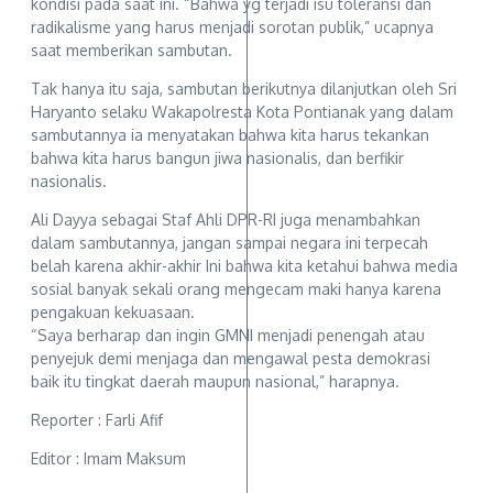
kondisi pada saat ini. “Bahwa yg terjadi isu toleransi dan
radikalisme yang harus menjadi sorotan publik,” ucapnya
saat memberikan sambutan.
Tak hanya itu saja, sambutan berikutnya dilanjutkan oleh Sri
Haryanto selaku Wakapolresta Kota Pontianak yang dalam
sambutannya ia menyatakan bahwa kita harus tekankan
bahwa kita harus bangun jiwa nasionalis, dan berfikir
nasionalis.
Ali Dayya sebagai Staf Ahli DPR-RI juga menambahkan
dalam sambutannya, jangan sampai negara ini terpecah
belah karena akhir-akhir Ini bahwa kita ketahui bahwa media
sosial banyak sekali orang mengecam maki hanya karena
pengakuan kekuasaan.
“Saya berharap dan ingin GMNI menjadi penengah atau
penyejuk demi menjaga dan mengawal pesta demokrasi
baik itu tingkat daerah maupun nasional,” harapnya.
Reporter : Farli Afif
Editor : Imam Maksum