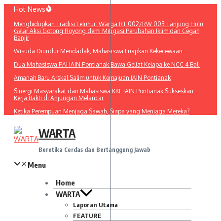
Lewati
Hot News
ke
Menghidupkan Tradisi Leluhur: Warga RT 002/RW 003 Tanjung Hulu
konten
Gelar Aksi Gotong Royong demi Mitigasi Perubahan Iklim dan Cegah
Banjir
Wisuda Diundur Mendadak, Mahasiswa Luapkan Kekecewaan
Dua Mahasiswa PAI IAIN Pontianak Bawa Geliat Kelapa ke NCC 4 Bali
Amanah Baru Arskal Salim untuk Kemajuan IAIN Pontianak
Sinergi Masyarakat dan Mahasiswa KKL IAIN Pontianak Sukseskan
Kerja Bakti di Anjungan Melancar
Ketika Perempuan Menjaga Sawah, Siapa yang Menjaga Mereka?
WARTA
Beretika Cerdas dan Bertanggung Jawab
Menu
Home
WARTA
Laporan Utama
FEATURE