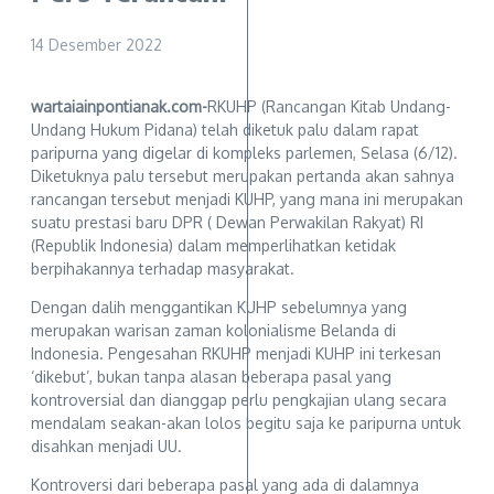
14 Desember 2022
wartaiainpontianak.com-
RKUHP (Rancangan Kitab Undang-
Undang Hukum Pidana) telah diketuk palu dalam rapat
paripurna yang digelar di kompleks parlemen, Selasa (6/12).
Diketuknya palu tersebut merupakan pertanda akan sahnya
rancangan tersebut menjadi KUHP, yang mana ini merupakan
suatu prestasi baru DPR ( Dewan Perwakilan Rakyat) RI
(Republik Indonesia) dalam memperlihatkan ketidak
berpihakannya terhadap masyarakat.
Dengan dalih menggantikan KUHP sebelumnya yang
merupakan warisan zaman kolonialisme Belanda di
Indonesia. Pengesahan RKUHP menjadi KUHP ini terkesan
‘dikebut’, bukan tanpa alasan beberapa pasal yang
kontroversial dan dianggap perlu pengkajian ulang secara
mendalam seakan-akan lolos begitu saja ke paripurna untuk
disahkan menjadi UU.
Kontroversi dari beberapa pasal yang ada di dalamnya