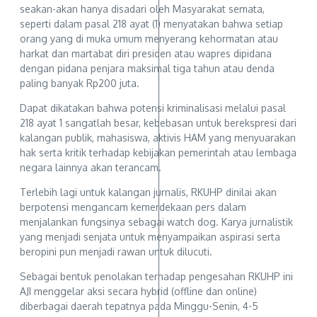
seakan-akan hanya disadari oleh Masyarakat semata,
seperti dalam pasal 218 ayat (1) menyatakan bahwa setiap
orang yang di muka umum menyerang kehormatan atau
harkat dan martabat diri presiden atau wapres dipidana
dengan pidana penjara maksimal tiga tahun atau denda
paling banyak Rp200 juta.
Dapat dikatakan bahwa potensi kriminalisasi melalui pasal
218 ayat 1 sangatlah besar, kebebasan untuk berekspresi dari
kalangan publik, mahasiswa, aktivis HAM yang menyuarakan
hak serta kritik terhadap kebijakan pemerintah atau lembaga
negara lainnya akan terancam.
Terlebih lagi untuk kalangan jurnalis, RKUHP dinilai akan
berpotensi mengancam kemerdekaan pers dalam
menjalankan fungsinya sebagai watch dog. Karya jurnalistik
yang menjadi senjata untuk menyampaikan aspirasi serta
beropini pun menjadi rawan untuk dilucuti.
Sebagai bentuk penolakan terhadap pengesahan RKUHP ini
AJI menggelar aksi secara hybrid (offline dan online)
diberbagai daerah tepatnya pada Minggu-Senin, 4-5