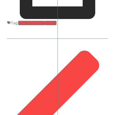
Tag:
Kebebasan Pers
RKUHP