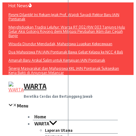
Lewati
Hot News
ke
Resmi Dilantik! Ini Rekam Jejak Prof. Wajidi Sayadi Rektor Baru IAIN
konten
Pontianak
Menghidupkan Tradisi Leluhur: Warga RT 002/RW 003 Tanjung Hulu
Gelar Aksi Gotong Royong demi Mitigasi Perubahan Iklim dan Cegah
Banjir
Wisuda Diundur Mendadak, Mahasiswa Luapkan Kekecewaan
Dua Mahasiswa PAI IAIN Pontianak Bawa Geliat Kelapa ke NCC 4 Bali
Amanah Baru Arskal Salim untuk Kemajuan IAIN Pontianak
Sinergi Masyarakat dan Mahasiswa KKL IAIN Pontianak Sukseskan
Kerja Bakti di Anjungan Melancar
WARTA
Beretika Cerdas dan Bertanggung Jawab
Menu
Home
WARTA
Laporan Utama