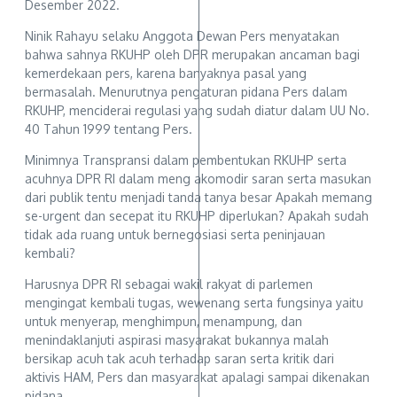
Desember 2022.
Ninik Rahayu selaku Anggota Dewan Pers menyatakan
bahwa sahnya RKUHP oleh DPR merupakan ancaman bagi
kemerdekaan pers, karena banyaknya pasal yang
bermasalah. Menurutnya pengaturan pidana Pers dalam
RKUHP, menciderai regulasi yang sudah diatur dalam UU No.
40 Tahun 1999 tentang Pers.
Minimnya Transpransi dalam pembentukan RKUHP serta
acuhnya DPR RI dalam meng akomodir saran serta masukan
dari publik tentu menjadi tanda tanya besar Apakah memang
se-urgent dan secepat itu RKUHP diperlukan? Apakah sudah
tidak ada ruang untuk bernegosiasi serta peninjauan
kembali?
Harusnya DPR RI sebagai wakil rakyat di parlemen
mengingat kembali tugas, wewenang serta fungsinya yaitu
untuk menyerap, menghimpun, menampung, dan
menindaklanjuti aspirasi masyarakat bukannya malah
bersikap acuh tak acuh terhadap saran serta kritik dari
aktivis HAM, Pers dan masyarakat apalagi sampai dikenakan
pidana.