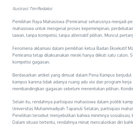
Ilustrasi: Tim Redaksi
Pemilihan Raya Mahasiswa (Pemirama) seharusnya menjadi pest
mahasiswa untuk mengenal proses kepemimpinan, perdebatan 
lawan, tanpa kompetisi, tanpa alternatif pilihan. Muncul perta
Fenomena aklamasi dalam pemilihan ketua Badan Eksekutif Ma
Pemirama tetap dilaksanakan meski hanya diikuti satu calon. 
kompetisi gagasan.
Berdasarkan artikel yang dimuat dalam Pena Kampus berjudul “
kampus karena tidak adanya ruang adu visi dan program kerja
membandingkan gagasan sebelum menentukan pilihan. Kondisi in
Selain itu, rendahnya partisipasi mahasiswa dalam politik kam
Universitas Muhammadiyah Tapanuli Selatan, partisipasi mah
Penelitian tersebut menyebutkan bahwa minimnya sosialisasi, 
Dalam situasi tertentu, rendahnya minat mencalonkan diri bahk