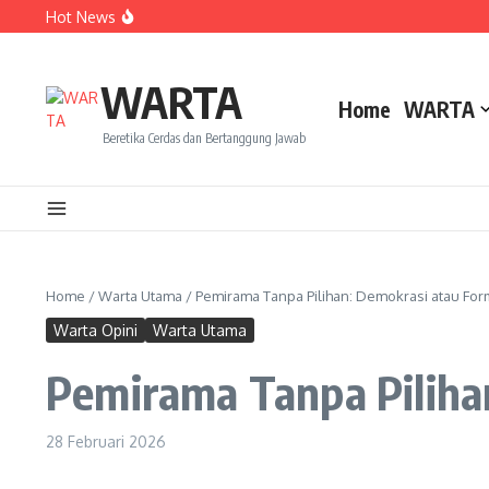
Lewati ke konten
Hot News
Dua Mahasiswa PAI IAIN Pontianak Bawa Geliat Kelapa k
Amanah Baru Arskal Salim untuk Kemajuan IAIN Pontian
Sinergi Masyarakat dan Mahasiswa KKL IAIN Pontianak S
WARTA
Home
WARTA
Beretika Cerdas dan Bertanggung Jawab
Home
/
Warta Utama
/
Pemirama Tanpa Pilihan: Demokrasi atau For
Warta Opini
Warta Utama
Pemirama Tanpa Piliha
28 Februari 2026