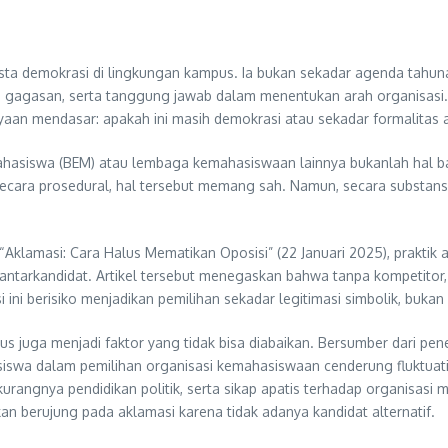
a demokrasi di lingkungan kampus. Ia bukan sekadar agenda tahunan 
gagasan, serta tanggung jawab dalam menentukan arah organisasi.
nyaan mendasar: apakah ini masih demokrasi atau sekadar formalitas a
hasiswa (BEM) atau lembaga kemahasiswaan lainnya bukanlah hal ba
Secara prosedural, hal tersebut memang sah. Namun, secara substans
Aklamasi: Cara Halus Mematikan Oposisi” (22 Januari 2025), praktik 
 antarkandidat. Artikel tersebut menegaskan bahwa tanpa kompetitor
i berisiko menjadikan pemilihan sekadar legitimasi simbolik, bukan 
pus juga menjadi faktor yang tidak bisa diabaikan. Bersumber dari pe
asiswa dalam pemilihan organisasi kemahasiswaan cenderung fluktua
kurangnya pendidikan politik, serta sikap apatis terhadap organisas
an berujung pada aklamasi karena tidak adanya kandidat alternatif.