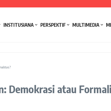
e NCC 4 Bali
ak
ukseskan Kerja Bakti di Anjungan Melancar
INSTITUSIANA
PERSPEKTIF
MULTIMEDIA
M
malitas?
n: Demokrasi atau Formal