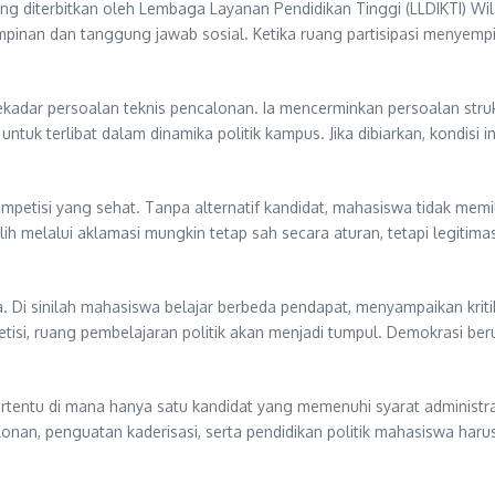
ang diterbitkan oleh Lembaga Layanan Pendidikan Tinggi (LLDIKTI) Wi
inan dan tanggung jawab sosial. Ketika ruang partisipasi menyempit
kadar persoalan teknis pencalonan. Ia mencerminkan persoalan stru
untuk terlibat dalam dinamika politik kampus. Jika dibiarkan, kondis
ompetisi yang sehat. Tanpa alternatif kandidat, mahasiswa tidak me
lih melalui aklamasi mungkin tetap sah secara aturan, tetapi legitimas
 Di sinilah mahasiswa belajar berbeda pendapat, menyampaikan kritik
si, ruang pembelajaran politik akan menjadi tumpul. Demokrasi beru
i tertentu di mana hanya satu kandidat yang memenuhi syarat administ
nan, penguatan kaderisasi, serta pendidikan politik mahasiswa haru