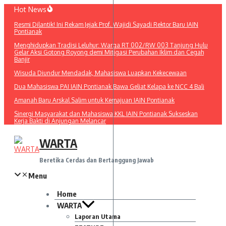
Lewati
Hot News
ke
Resmi Dilantik! Ini Rekam Jejak Prof. Wajidi Sayadi Rektor Baru IAIN
konten
Pontianak
Menghidupkan Tradisi Leluhur: Warga RT 002/RW 003 Tanjung Hulu
Gelar Aksi Gotong Royong demi Mitigasi Perubahan Iklim dan Cegah
Banjir
Wisuda Diundur Mendadak, Mahasiswa Luapkan Kekecewaan
Dua Mahasiswa PAI IAIN Pontianak Bawa Geliat Kelapa ke NCC 4 Bali
Amanah Baru Arskal Salim untuk Kemajuan IAIN Pontianak
Sinergi Masyarakat dan Mahasiswa KKL IAIN Pontianak Sukseskan
Kerja Bakti di Anjungan Melancar
WARTA
Beretika Cerdas dan Bertanggung Jawab
Menu
Home
WARTA
Laporan Utama