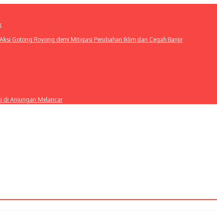
k
ksi Gotong Royong demi Mitigasi Perubahan Iklim dan Cegah Banjir
ti di Anjungan Melancar