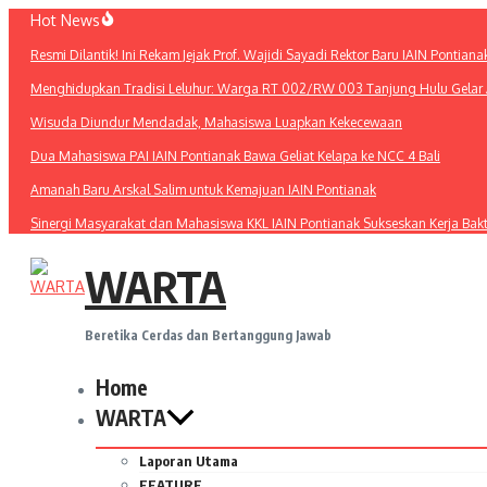
Lewati
Hot News
ke
Resmi Dilantik! Ini Rekam Jejak Prof. Wajidi Sayadi Rektor Baru IAIN Pontiana
konten
Menghidupkan Tradisi Leluhur: Warga RT 002/RW 003 Tanjung Hulu Gelar A
Wisuda Diundur Mendadak, Mahasiswa Luapkan Kekecewaan
Dua Mahasiswa PAI IAIN Pontianak Bawa Geliat Kelapa ke NCC 4 Bali
Amanah Baru Arskal Salim untuk Kemajuan IAIN Pontianak
Sinergi Masyarakat dan Mahasiswa KKL IAIN Pontianak Sukseskan Kerja Bak
WARTA
Beretika Cerdas dan Bertanggung Jawab
Home
WARTA
Laporan Utama
FEATURE