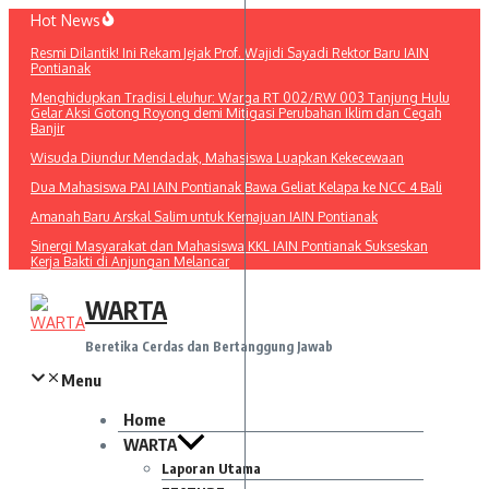
Lewati
Hot News
ke
Resmi Dilantik! Ini Rekam Jejak Prof. Wajidi Sayadi Rektor Baru IAIN
konten
Pontianak
Menghidupkan Tradisi Leluhur: Warga RT 002/RW 003 Tanjung Hulu
Gelar Aksi Gotong Royong demi Mitigasi Perubahan Iklim dan Cegah
Banjir
Wisuda Diundur Mendadak, Mahasiswa Luapkan Kekecewaan
Dua Mahasiswa PAI IAIN Pontianak Bawa Geliat Kelapa ke NCC 4 Bali
Amanah Baru Arskal Salim untuk Kemajuan IAIN Pontianak
Sinergi Masyarakat dan Mahasiswa KKL IAIN Pontianak Sukseskan
Kerja Bakti di Anjungan Melancar
WARTA
Beretika Cerdas dan Bertanggung Jawab
Menu
Home
WARTA
Laporan Utama