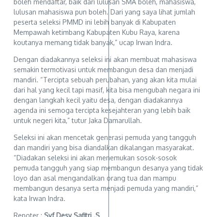
boleh mendaftar, baik dari lulusan SMA boleh, mahasiswa,
lulusan mahasiswa pun boleh. Dari yang saya lihat jumlah
peserta seleksi PMMD ini lebih banyak di Kabupaten
Mempawah ketimbang Kabupaten Kubu Raya, karena
koutanya memang tidak banyak,” ucap Irwan Indra.
Dengan diadakannya seleksi ini akan membuat mahasiswa
semakin termotivasi untuk membangun desa dan menjadi
mandiri. “Tercipta sebuah perubahan, yang akan kita mulai
dari hal yang kecil tapi masif, kita bisa mengubah negara ini
dengan langkah kecil yaitu desa, dengan diadakannya
agenda ini semoga tercipta kesejahteran yang lebih baik
untuk negeri kita,” tutur Jaka Damarullah.
Seleksi ini akan mencetak generasi pemuda yang tangguh
dan mandiri yang bisa diandalkan dikalangan masyarakat.
“Diadakan seleksi ini akan menemukan sosok-sosok
pemuda tangguh yang siap membangun desanya yang tidak
loyo dan asal mengandalkan orang tua dan mampu
membangun desanya serta menjadi pemuda yang mandiri,”
kata Irwan Indra.
Repoter :
Syf Desy Safitri .S