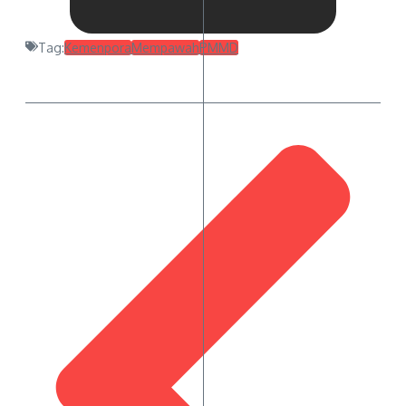
Tag:
Kemenpora
Mempawah
PMMD