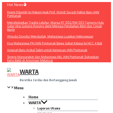
Lewati
Hot News
ke
Resmi Dilantik! Ini Rekam Jejak Prof. Wajidi Sayadi Rektor Baru IAIN
konten
Pontianak
Menghidupkan Tradisi Leluhur: Warga RT 002/RW 003 Tanjung Hulu
Gelar Aksi Gotong Royong demi Mitigasi Perubahan Iklim dan Cegah
Banjir
Wisuda Diundur Mendadak, Mahasiswa Luapkan Kekecewaan
Dua Mahasiswa PAI IAIN Pontianak Bawa Geliat Kelapa ke NCC 4 Bali
Amanah Baru Arskal Salim untuk Kemajuan IAIN Pontianak
Sinergi Masyarakat dan Mahasiswa KKL IAIN Pontianak Sukseskan
Kerja Bakti di Anjungan Melancar
WARTA
Beretika Cerdas dan Bertanggung Jawab
Menu
Home
WARTA
Laporan Utama