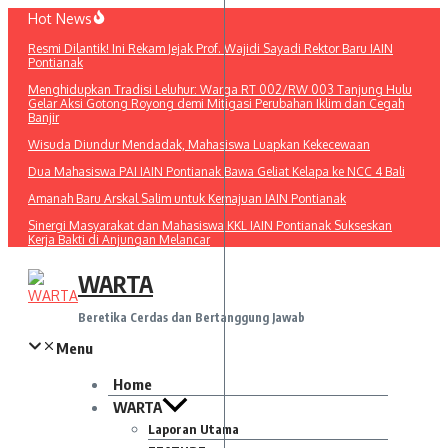
Lewati
Hot News
ke
Resmi Dilantik! Ini Rekam Jejak Prof. Wajidi Sayadi Rektor Baru IAIN
konten
Pontianak
Menghidupkan Tradisi Leluhur: Warga RT 002/RW 003 Tanjung Hulu
Gelar Aksi Gotong Royong demi Mitigasi Perubahan Iklim dan Cegah
Banjir
Wisuda Diundur Mendadak, Mahasiswa Luapkan Kekecewaan
Dua Mahasiswa PAI IAIN Pontianak Bawa Geliat Kelapa ke NCC 4 Bali
Amanah Baru Arskal Salim untuk Kemajuan IAIN Pontianak
Sinergi Masyarakat dan Mahasiswa KKL IAIN Pontianak Sukseskan
Kerja Bakti di Anjungan Melancar
WARTA
Beretika Cerdas dan Bertanggung Jawab
Menu
Home
WARTA
Laporan Utama