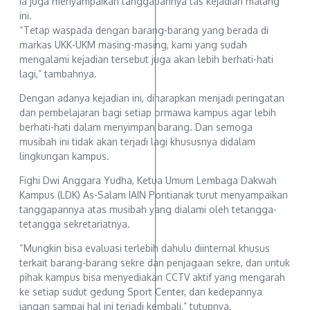
Ia juga menyampaikan tanggapannya tas kejadian malang
ini.
“Tetap waspada dengan barang-barang yang berada di
markas UKK-UKM masing-masing, kami yang sudah
mengalami kejadian tersebut juga akan lebih berhati-hati
lagi,” tambahnya.
Dengan adanya kejadian ini, diharapkan menjadi peringatan
dan pembelajaran bagi setiap ormawa kampus agar lebih
berhati-hati dalam menyimpan barang. Dan semoga
musibah ini tidak akan terjadi lagi khususnya didalam
lingkungan kampus.
Fighi Dwi Anggara Yudha, Ketua Umum Lembaga Dakwah
Kampus (LDK) As-Salam IAIN Pontianak turut menyampaikan
tanggapannya atas musibah yang dialami oleh tetangga-
tetangga sekretariatnya.
“Mungkin bisa evaluasi terlebih dahulu diinternal khusus
terkait barang-barang sekre dan penjagaan sekre, dan untuk
pihak kampus bisa menyediakan CCTV aktif yang mengarah
ke setiap sudut gedung Sport Center, dan kedepannya
jangan sampai hal ini terjadi kembali,” tutupnya.