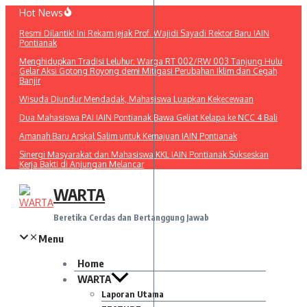
Lewati
Hot News
ke
Resmi Dilantik! Ini Rekam Jejak Prof. Wajidi Sayadi Rektor Baru IAIN
konten
Pontianak
Menghidupkan Tradisi Leluhur: Warga RT 002/RW 003 Tanjung Hulu
Gelar Aksi Gotong Royong demi Mitigasi Perubahan Iklim dan Cegah
Banjir
Wisuda Diundur Mendadak, Mahasiswa Luapkan Kekecewaan
Dua Mahasiswa PAI IAIN Pontianak Bawa Geliat Kelapa ke NCC 4 Bali
Amanah Baru Arskal Salim untuk Kemajuan IAIN Pontianak
Sinergi Masyarakat dan Mahasiswa KKL IAIN Pontianak Sukseskan
Kerja Bakti di Anjungan Melancar
WARTA
Beretika Cerdas dan Bertanggung Jawab
Menu
Home
WARTA
Laporan Utama