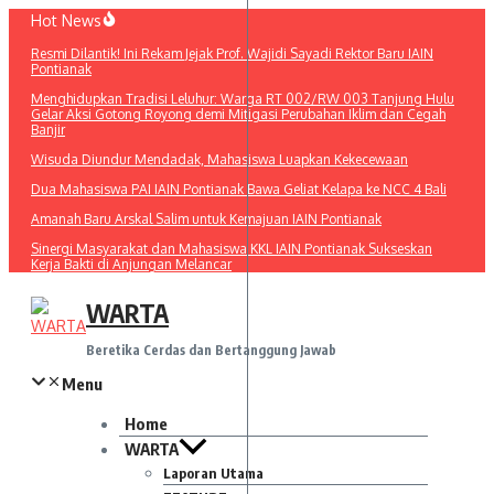
Lewati
Hot News
ke
Resmi Dilantik! Ini Rekam Jejak Prof. Wajidi Sayadi Rektor Baru IAIN
konten
Pontianak
Menghidupkan Tradisi Leluhur: Warga RT 002/RW 003 Tanjung Hulu
Gelar Aksi Gotong Royong demi Mitigasi Perubahan Iklim dan Cegah
Banjir
Wisuda Diundur Mendadak, Mahasiswa Luapkan Kekecewaan
Dua Mahasiswa PAI IAIN Pontianak Bawa Geliat Kelapa ke NCC 4 Bali
Amanah Baru Arskal Salim untuk Kemajuan IAIN Pontianak
Sinergi Masyarakat dan Mahasiswa KKL IAIN Pontianak Sukseskan
Kerja Bakti di Anjungan Melancar
WARTA
Beretika Cerdas dan Bertanggung Jawab
Menu
Home
WARTA
Laporan Utama