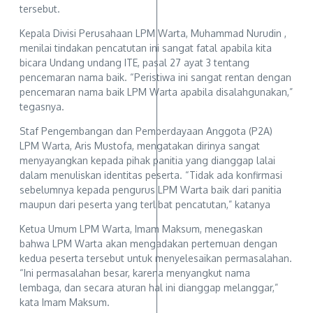
tersebut.
Kepala Divisi Perusahaan LPM Warta, Muhammad Nurudin ,
menilai tindakan pencatutan ini sangat fatal apabila kita
bicara Undang undang ITE, pasal 27 ayat 3 tentang
pencemaran nama baik. “Peristiwa ini sangat rentan dengan
pencemaran nama baik LPM Warta apabila disalahgunakan,”
tegasnya.
Staf Pengembangan dan Pemberdayaan Anggota (P2A)
LPM Warta, Aris Mustofa, mengatakan dirinya sangat
menyayangkan kepada pihak panitia yang dianggap lalai
dalam menuliskan identitas peserta. “Tidak ada konfirmasi
sebelumnya kepada pengurus LPM Warta baik dari panitia
maupun dari peserta yang terlibat pencatutan,” katanya
Ketua Umum LPM Warta, Imam Maksum, menegaskan
bahwa LPM Warta akan mengadakan pertemuan dengan
kedua peserta tersebut untuk menyelesaikan permasalahan.
“Ini permasalahan besar, karena menyangkut nama
lembaga, dan secara aturan hal ini dianggap melanggar,”
kata Imam Maksum.