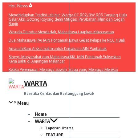
Lewati
Hot News
ke
Menghidupkan Tradisi Leluhur: Warga RT 002/RW 003 Tanjung Hulu
konten
Gelar Aksi Gotong Royong demi Mitigasi Perubahan Iklim dan Cegah
Banjir
Wisuda Diundur Mendadak, Mahasiswa Luapkan Kekecewaan
Dua Mahasiswa PAI IAIN Pontianak Bawa Geliat Kelapa ke NCC 4 Bali
Amanah Baru Arskal Salim untuk Kemajuan IAIN Pontianak
Sinergi Masyarakat dan Mahasiswa KKL IAIN Pontianak Sukseskan
Kerja Bakti di Anjungan Melancar
Ketika Perempuan Menjaga Sawah, Siapa yang Menjaga Mereka?
WARTA
Beretika Cerdas dan Bertanggung Jawab
Menu
Home
WARTA
Laporan Utama
FEATURE