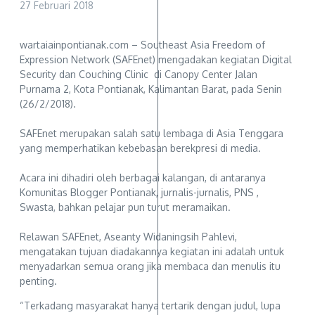
27 Februari 2018
wartaiainpontianak.com – Southeast Asia Freedom of
Expression Network (SAFEnet) mengadakan kegiatan Digital
Security dan Couching Clinic di Canopy Center Jalan
Purnama 2, Kota Pontianak, Kalimantan Barat, pada Senin
(26/2/2018).
SAFEnet merupakan salah satu lembaga di Asia Tenggara
yang memperhatikan kebebasan berekpresi di media.
Acara ini dihadiri oleh berbagai kalangan, di antaranya
Komunitas Blogger Pontianak, jurnalis-jurnalis, PNS ,
Swasta, bahkan pelajar pun turut meramaikan.
Relawan SAFEnet, Aseanty Widaningsih Pahlevi,
mengatakan tujuan diadakannya kegiatan ini adalah untuk
menyadarkan semua orang jika membaca dan menulis itu
penting.
“Terkadang masyarakat hanya tertarik dengan judul, lupa