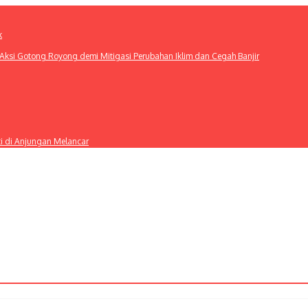
k
ksi Gotong Royong demi Mitigasi Perubahan Iklim dan Cegah Banjir
ti di Anjungan Melancar