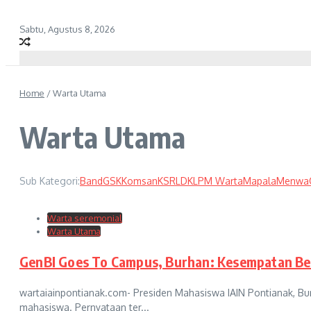
Sabtu, Agustus 8, 2026
Home
/
Warta Utama
Warta Utama
Sub Kategori:
Band
GSK
Komsan
KSR
LDK
LPM Warta
Mapala
Menwa
Warta seremonial
Warta Utama
GenBI Goes To Campus, Burhan: Kesempatan Be
wartaiainpontianak.com- Presiden Mahasiswa IAIN Pontianak,
mahasiswa. Pernyataan ter...