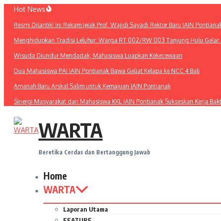
Lewati
Hot News
ke
Resmi Dilantik! Ini Rekam Jejak Prof. Wajidi Sayadi Rektor Baru IAIN Pontiana
konten
Menghidupkan Tradisi Leluhur: Warga RT 002/RW 003 Tanjung Hulu Gelar A
Wisuda Diundur Mendadak, Mahasiswa Luapkan Kekecewaan
Dua Mahasiswa PAI IAIN Pontianak Bawa Geliat Kelapa ke NCC 4 Bali
Amanah Baru Arskal Salim untuk Kemajuan IAIN Pontianak
Sinergi Masyarakat dan Mahasiswa KKL IAIN Pontianak Sukseskan Kerja Bak
WARTA
Beretika Cerdas dan Bertanggung Jawab
Home
WARTA
Laporan Utama
FEATURE