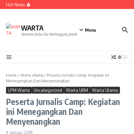
Kekecewaan
Lewati ke konten
Hot News
Dua Mahasiswa PAI IAIN Pontianak Bawa Geliat Kelapa
ke NCC 4 Bali
Amanah Baru Arskal Salim untuk Kemajuan IAIN
Pontianak
Sinergi Masyarakat dan Mahasiswa KKL IAIN Pontianak
WARTA
Sukseskan Kerja Bakti di Anjungan Melancar
Menu
Beretika Cerdas dan Bertanggung Jawab
Home
/
Warta Utama
/
Peserta Jurnalis Camp: Kegiatan ini
Menegangkan Dan Menyenangkan
LPM Warta
Uncategorized
Warta UKM
Warta Utama
Peserta Jurnalis Camp: Kegiatan
ini Menegangkan Dan
Menyenangkan
4 Januari 2018