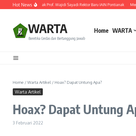
Lewati ke konten
Hot News
ilantik! Ini Rekam Jejak Prof. Wajidi Sayadi Rektor Baru IAIN Pontianak
Menghid
WARTA
Home
WARTA
Beretika Cerdas dan Bertanggung Jawab
Home
/
Warta Artikel
/
Hoax? Dapat Untung Apa?
Warta Artikel
Hoax? Dapat Untung A
3 Februari 2022