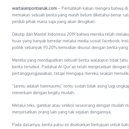
wartaiainpontianak.com
– Pernahkah kalian mengira bahwa di I
memakan sebuah berita yang masih belum diketahui benar sala
perduli pihak mana saja yang akan dirugikan.
Dikutip dari Mastel Indonesia 2019 bahwa mereka telah melaku
hoax yang banyak beredar melalui media sosial facebook, Inst
politik sebanyak 93,20% kemudian disusul dengan berita ya
Mereka yang mendapatkan sebuah berita walaupun tidak tahu 
berita tersebut. Padahal Al-Qur`an telah menjelaskan dengan
pertanggungjawaban, tetapi mengapa mereka seakan menulika
“Jarimu adalah harimaumu” tentu sudah tidak asing lagi ungka
menerkam dengan begitu mudah.
Melalui teks, gambar atau simbol seseorang dengan mudah men
menyesatkan orang lain yang tak sejalan dengannya.
Pada dasarnya, berita palsu ini disebarkan bertujuan untuk b