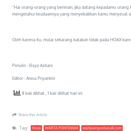
“Hai orang-orang yang beriman, jika datang kepadamu orang 
mengetahui keadaannya yang menyebabkan kamu menyesal atas 
Oleh karena itu, mulai sekarang katakan tidak pada HOAX karen
Penulis : Elsya Astiani
Editor : Anisa Priyantini
8 kali dilihat
, 1 kali dilihat hari ini
Share this Article
Tag:
Hoax
WARTA PONTIANAK
wartaiainpontianak.com