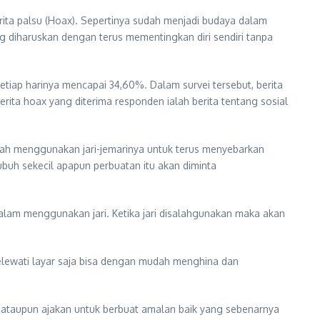
rita palsu (Hoax). Sepertinya sudah menjadi budaya dalam
g diharuskan dengan terus mementingkan diri sendiri tanpa
etiap harinya mencapai 34,60%. Dalam survei tersebut, berita
rita hoax yang diterima responden ialah berita tentang sosial
ah menggunakan jari-jemarinya untuk terus menyebarkan
buh sekecil apapun perbuatan itu akan diminta
dalam menggunakan jari. Ketika jari disalahgunakan maka akan
elewati layar saja bisa dengan mudah menghina dan
n ataupun ajakan untuk berbuat amalan baik yang sebenarnya