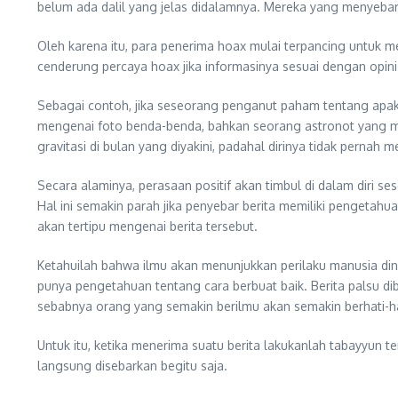
belum ada dalil yang jelas didalamnya. Mereka yang menyebar
Oleh karena itu, para penerima hoax mulai terpancing untuk m
cenderung percaya hoax jika informasinya sesuai dengan opini a
Sebagai contoh, jika seseorang penganut paham tentang apaka
mengenai foto benda-benda, bahkan seorang astronot yang m
gravitasi di bulan yang diyakini, padahal dirinya tidak pernah
Secara alaminya, perasaan positif akan timbul di dalam diri s
Hal ini semakin parah jika penyebar berita memiliki pengeta
akan tertipu mengenai berita tersebut.
Ketahuilah bahwa ilmu akan menunjukkan perilaku manusia dinil
punya pengetahuan tentang cara berbuat baik. Berita palsu di
sebabnya orang yang semakin berilmu akan semakin berhati-ha
Untuk itu, ketika menerima suatu berita lakukanlah tabayyun 
langsung disebarkan begitu saja.