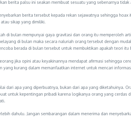
kan berita palsu ini seakan membuat sesuatu yang sebenarnya tidak 
enyebarkan berita tersebut kepada rekan sejawatnya sehingga hoax it
tau sikap yang dimiliki.
h di bulan mempunyai gaya gravitasi dan orang itu memperoleh arti
elayang di bulan maka secara naluriah orang tersebut dengan mu
 mencoba berada di bulan tersebut untuk membuktikan apakah teori itu 
eseorang jika opini atau keyakinannya mendapat afirmasi sehingga cen
huan yang kurang dalam memanfaatkan internet untuk mencari informas
ai dari apa yang diperbuatnya, bukan dari apa yang diketahuinya. Or
buat untuk kepentingan pribadi karena logikanya orang yang cerdas d
ti.
terlebih dahulu. Jangan sembarangan dalam menerima dan menyebarkan