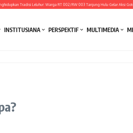
upkan Tradisi Leluhur: Warga RT 002/RW 003 Tanjung Hulu Gelar Aksi Gotong R
INSTITUSIANA
PERSPEKTIF
MULTIMEDIA
M
pa?