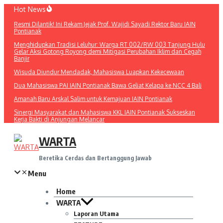
Lewati
Hot News
ke
Resmi Dilantik! Ini Rekam Jejak Prof. Wajidi Sayadi Rektor Baru IAIN
konten
Pontianak
Menghidupkan Tradisi Leluhur: Warga RT 002/RW 003 Tanjung Hulu
Gelar Aksi Gotong Royong demi Mitigasi Perubahan Iklim dan Cegah
Banjir
Wisuda Diundur Mendadak, Mahasiswa Luapkan Kekecewaan
Dua Mahasiswa PAI IAIN Pontianak Bawa Geliat Kelapa ke NCC 4 Bali
Amanah Baru Arskal Salim untuk Kemajuan IAIN Pontianak
Sinergi Masyarakat dan Mahasiswa KKL IAIN Pontianak Sukseskan
Kerja Bakti di Anjungan Melancar
WARTA
Beretika Cerdas dan Bertanggung Jawab
Menu
Home
WARTA
Laporan Utama