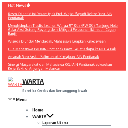
Lewati
Hot News
ke
Resmi Dilantik! Ini Rekam Jejak Prof. Wajidi Sayadi Rektor Baru IAIN
konten
Pontianak
Menghidupkan Tradisi Leluhur: Warga RT 002/RW 003 Tanjung Hulu
Gelar Aksi Gotong Royong demi Mitigasi Perubahan Iklim dan Cegah
Banjir
Wisuda Diundur Mendadak, Mahasiswa Luapkan Kekecewaan
Dua Mahasiswa PAI IAIN Pontianak Bawa Geliat Kelapa ke NCC 4 Bali
Amanah Baru Arskal Salim untuk Kemajuan IAIN Pontianak
Sinergi Masyarakat dan Mahasiswa KKL IAIN Pontianak Sukseskan
Kerja Bakti di Anjungan Melancar
WARTA
Beretika Cerdas dan Bertanggung Jawab
Menu
Home
WARTA
Laporan Utama