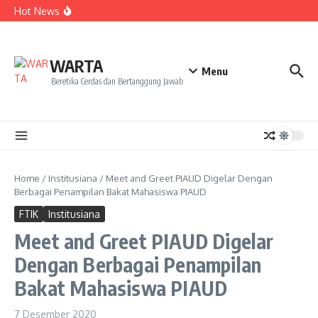
Kekecewaan
Lewati ke konten
Hot News
Dua Mahasiswa PAI IAIN Pontianak Bawa Geliat Kelapa
ke NCC 4 Bali
Amanah Baru Arskal Salim untuk Kemajuan IAIN
Pontianak
Sinergi Masyarakat dan Mahasiswa KKL IAIN Pontianak
WARTA
Sukseskan Kerja Bakti di Anjungan Melancar
Menu
Beretika Cerdas dan Bertanggung Jawab
Home
/
Institusiana
/
Meet and Greet PIAUD Digelar Dengan
Berbagai Penampilan Bakat Mahasiswa PIAUD
FTIK
Institusiana
Meet and Greet PIAUD Digelar
Dengan Berbagai Penampilan
Bakat Mahasiswa PIAUD
7 Desember 2020