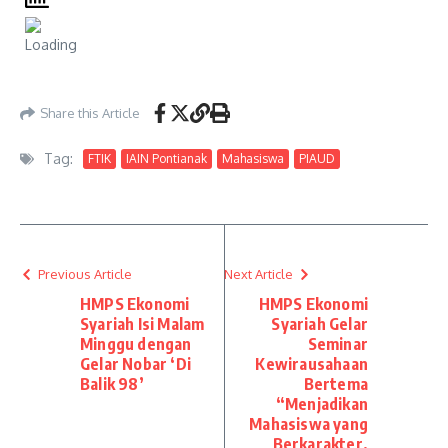
Share this Article
Tag:
FTIK
IAIN Pontianak
Mahasiswa
PIAUD
Previous Article
Next Article
HMPS Ekonomi
HMPS Ekonomi
Syariah Isi Malam
Syariah Gelar
Minggu dengan
Seminar
Gelar Nobar ‘Di
Kewirausahaan
Balik 98’
Bertema
“Menjadikan
Mahasiswa yang
Berkarakter,