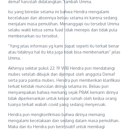
demaf haruslah didatangkan.”tambah Umma.
Isu yang beredar selama ini bahwa Hendra mengalami
kecelakaan dan absennya beliau selama ini karena sedang
menjalani masa pemulihan. Menanggapi isu tersebut Umma
selaku wakli ketua sema fuad tidak menepis dan tidak pula
membenarkan isu tersebut.
“Yang jelas informasi yg kami dapat seperti itu terkait benar
atau tidaknya hal itu kita juga tidak bisa membenarkan” jelas
Umma.
Akhirnya sekitar pukul 22: 19 WIB Hendra pun mendatangi
mubes setelah dibujuk dan dijemput oleh anggota Demaf
serta para panitia mubes. Hendra pun memberikan klarifikasi
terkait ketidak munculan dirinya selama ini. Beliau pun
menyampaikan bahwa memang sejak PBAK kemarin dirinya
tidak diperkenankan untuk keluar rumah oleh kedua orang
tuanya terkait wabah covid yang sedang menyeruak.
Hendra pun mengkonfirmasi bahwa dirinya memang
mengalami kecelakaan dan sedang dalam masa pemulihan.
Maka dari itu Hendra pun berinisiatif untuk membagi