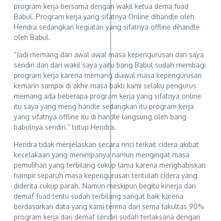
program kerja bersama dengan wakil ketua dema fuad
Babul. Program kerja yang sifatnya Online dihandle oleh
Hendra sedangkan kegiatan yang sifatnya offline dihandle
oleh Babul.
“Jadi memang dari awal awal masa kepengurusan dari saya
sendiri dan dari wakil saya yaitu bang Babul sudah membagi
program kerja karena memang diawal masa kepengurusan
kemarin sampai di akhir masa bakti kami selaku pengurus
memang ada beberapa program kerja yang sifatnya online
itu saya yang meng handle sedangkan itu program kerja
yang sifatnya offline itu di handle langsung oleh bang
babulnya sendiri.” tutup Hendra.
Hendra tidak menjelaskan secara rinci terkait cidera akibat
kecelakaan yang menimpanya namun mengingat masa
pemulihan yang terbilang cukup lama karena menghabiskan
hampir separuh masa kepengurusan tentulah cidera yang
diderita cukup parah. Namun meskipun begitu kinerja dari
demaf fuad tentu sudah terbilang sangat baik karena
berdasarkan data yang kami terima dari sema fakultas 90%
program kerja dari demaf sendiri sudah terlaksana dengan