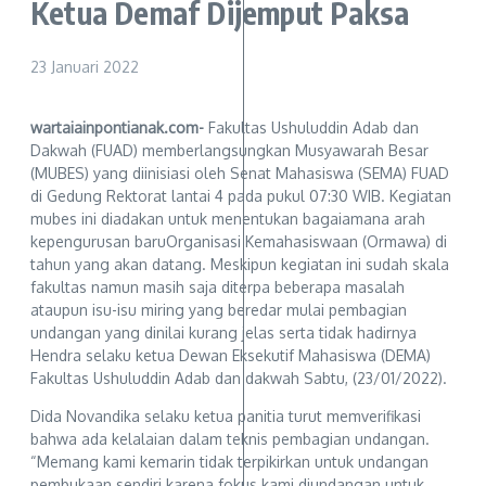
Ketua Demaf Dijemput Paksa
23 Januari 2022
wartaiainpontianak.com-
Fakultas Ushuluddin Adab dan
Dakwah (FUAD) memberlangsungkan Musyawarah Besar
(MUBES) yang diinisiasi oleh Senat Mahasiswa (SEMA) FUAD
di Gedung Rektorat lantai 4 pada pukul 07:30 WIB. Kegiatan
mubes ini diadakan untuk menentukan bagaiamana arah
kepengurusan baruOrganisasi Kemahasiswaan (Ormawa) di
tahun yang akan datang. Meskipun kegiatan ini sudah skala
fakultas namun masih saja diterpa beberapa masalah
ataupun isu-isu miring yang beredar mulai pembagian
undangan yang dinilai kurang jelas serta tidak hadirnya
Hendra selaku ketua Dewan Eksekutif Mahasiswa (DEMA)
Fakultas Ushuluddin Adab dan dakwah Sabtu, (23/01/2022).
Dida Novandika selaku ketua panitia turut memverifikasi
bahwa ada kelalaian dalam teknis pembagian undangan.
“Memang kami kemarin tidak terpikirkan untuk undangan
pembukaan sendiri karena fokus kami diundangan untuk