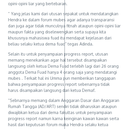
opini-opini liar yang bertebaran.
“ Yang jelas kami dari utusan sepakat untuk mendatangkan
Hendra ke dalam forum mubes agar adanya transparansi
dan juga agar tidak munculnya fitnah ataupun opini-opini liar
maupun fakta yang diselewengkan serta supaya kita
khususnya mahasiswa fuad itu mendapat kejelasan dari
beliau selaku ketua dema fuad” tegas Adinda.
Selain itu untuk penyampaian progress report, utusan
memang menekankan agar hal tersebut disampaikan
langsung oleh ketua Dema Fuad terlebih lagi dari 26 orang
anggota Dema Fuad hanya 4 orang saja yang mendatangi
mubes . Terkait hal ini Umma pun memberikan tanggapan
bahwa penyampaian progress report sebenarnya tidak
harus disampaikan langsung dari ketua Demaf.
“Sebnarnya memang dalam Anggaran Dasar dan Anggaran
Rumah Tangga (AD/ART) sendiri tidak diharuskan ataupun
diwajibkan ketua dari dema fakultas untuk penyampaian
progress report namun karna keinginan kawan kawan serta
hasil dari keputusan forum maka Hendra selaku ketua