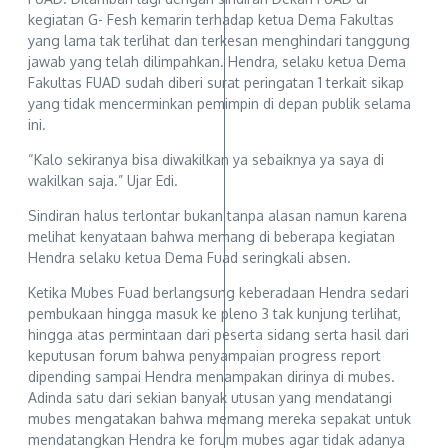
kegiatan G- Fesh kemarin terhadap ketua Dema Fakultas
yang lama tak terlihat dan terkesan menghindari tanggung
jawab yang telah dilimpahkan. Hendra, selaku ketua Dema
Fakultas FUAD sudah diberi surat peringatan 1 terkait sikap
yang tidak mencerminkan pemimpin di depan publik selama
ini.
“Kalo sekiranya bisa diwakilkan ya sebaiknya ya saya di
wakilkan saja.” Ujar Edi.
Sindiran halus terlontar bukan tanpa alasan namun karena
melihat kenyataan bahwa memang di beberapa kegiatan
Hendra selaku ketua Dema Fuad seringkali absen.
Ketika Mubes Fuad berlangsung keberadaan Hendra sedari
pembukaan hingga masuk ke pleno 3 tak kunjung terlihat,
hingga atas permintaan dari peserta sidang serta hasil dari
keputusan forum bahwa penyampaian progress report
dipending sampai Hendra menampakan dirinya di mubes.
Adinda satu dari sekian banyak utusan yang mendatangi
mubes mengatakan bahwa memang mereka sepakat untuk
mendatangkan Hendra ke forum mubes agar tidak adanya