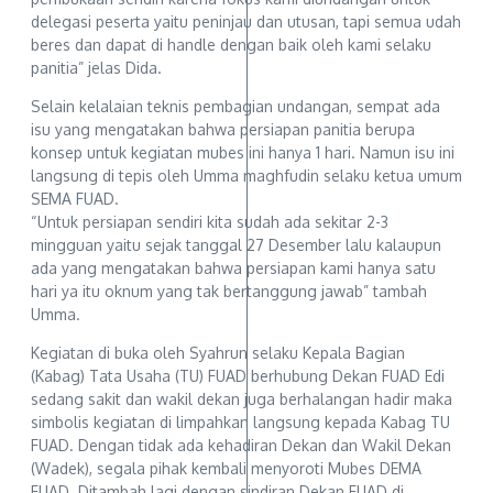
delegasi peserta yaitu peninjau dan utusan, tapi semua udah
beres dan dapat di handle dengan baik oleh kami selaku
panitia” jelas Dida.
Selain kelalaian teknis pembagian undangan, sempat ada
isu yang mengatakan bahwa persiapan panitia berupa
konsep untuk kegiatan mubes ini hanya 1 hari. Namun isu ini
langsung di tepis oleh Umma maghfudin selaku ketua umum
SEMA FUAD.
“Untuk persiapan sendiri kita sudah ada sekitar 2-3
mingguan yaitu sejak tanggal 27 Desember lalu kalaupun
ada yang mengatakan bahwa persiapan kami hanya satu
hari ya itu oknum yang tak bertanggung jawab” tambah
Umma.
Kegiatan di buka oleh Syahrun selaku Kepala Bagian
(Kabag) Tata Usaha (TU) FUAD berhubung Dekan FUAD Edi
sedang sakit dan wakil dekan juga berhalangan hadir maka
simbolis kegiatan di limpahkan langsung kepada Kabag TU
FUAD. Dengan tidak ada kehadiran Dekan dan Wakil Dekan
(Wadek), segala pihak kembali menyoroti Mubes DEMA
FUAD. Ditambah lagi dengan sindiran Dekan FUAD di