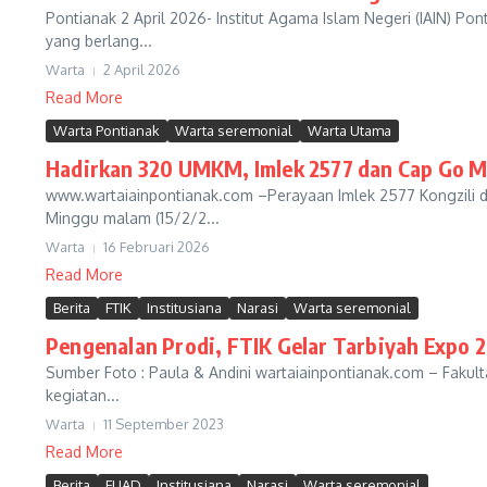
Pontianak 2 April 2026- Institut Agama Islam Negeri (IAIN) P
yang berlang...
Warta
2 April 2026
Read More
Warta Pontianak
Warta seremonial
Warta Utama
Hadirkan 320 UMKM, Imlek 2577 dan Cap Go M
www.wartaiainpontianak.com –Perayaan Imlek 2577 Kongzili d
Minggu malam (15/2/2...
Warta
16 Februari 2026
Read More
Berita
FTIK
Institusiana
Narasi
Warta seremonial
Pengenalan Prodi, FTIK Gelar Tarbiyah Expo 
Sumber Foto : Paula & Andini wartaiainpontianak.com – Fakult
kegiatan...
Warta
11 September 2023
Read More
Berita
FUAD
Institusiana
Narasi
Warta seremonial