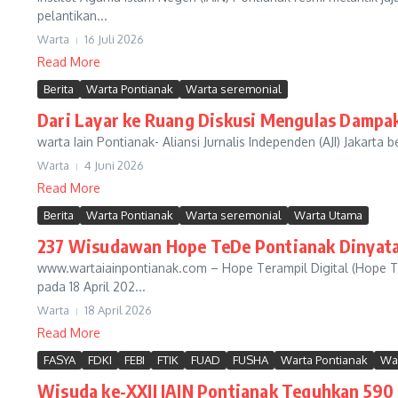
pelantikan...
Warta
16 Juli 2026
Read More
Berita
Warta Pontianak
Warta seremonial
Dari Layar ke Ruang Diskusi Mengulas Dampak
warta Iain Pontianak- Aliansi Jurnalis Independen (AJI) Jakar
Warta
4 Juni 2026
Read More
Berita
Warta Pontianak
Warta seremonial
Warta Utama
237 Wisudawan Hope TeDe Pontianak Dinyatak
www.wartaiainpontianak.com – Hope Terampil Digital (Hope 
pada 18 April 202...
Warta
18 April 2026
Read More
FASYA
FDKI
FEBI
FTIK
FUAD
FUSHA
Warta Pontianak
Wa
Wisuda ke-XXII IAIN Pontianak Teguhkan 590