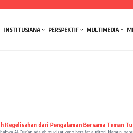
ak
ukseskan Kerja Bakti di Anjungan Melancar
 Mereka?
INSTITUSIANA
PERSPEKTIF
MULTIMEDIA
M
 Kegelisahan dari Pengalaman Bersama Teman Tul
t, bahwa Al-Qur’an adalah mukjizat yang bersifat auditori. Namun, p