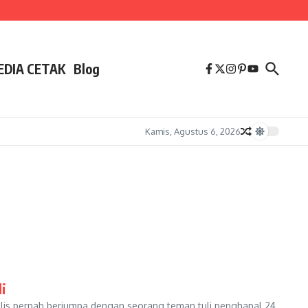
EDIA CETAK
Blog
Kamis, Agustus 6, 2026
i
enulis pernah berjumpa dengan seorang teman tuli penghapal 24