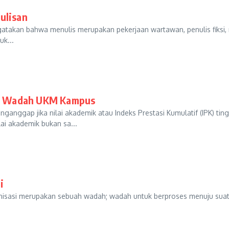
Tulisan
akan bahwa menulis merupakan pekerjaan wartawan, penulis fiksi, no
uk...
di Wadah UKM Kampus
anggap jika nilai akademik atau Indeks Prestasi Kumulatif (IPK) tin
lai akademik bukan sa...
i
nisasi merupakan sebuah wadah; wadah untuk berproses menuju suatu