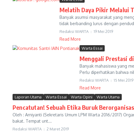
Melatih Daya Pikir Melalui 
Banyak asumsi masyarakat yang mengat
tidak berbanding lurus dengan pendud
Redaksi WARTA
19 Mei 2019
Read More
Warta Essai
Menggali Prestasi 
Banyak mahasiswa yang meng
Perlu diperhatikan bahwa ni
Redaksi WARTA
15 Mei 2019
Read More
Laporan Utama
Warta Essai
Warta Opini
Warta Utama
Pencatutan! Sebuah Etika Buruk Berorganisas
Oleh : Arniyanti (Sekretaris Umum LPM Warta 2016/2017) Orga
bakat. Tempat unt...
Redaksi WARTA
2 Maret 2019