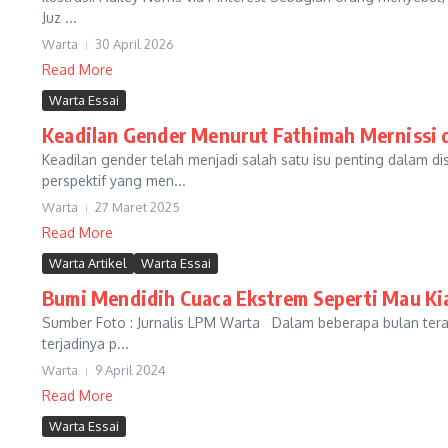
Juz ...
Warta
30 April 2026
Read More
Warta Essai
Keadilan Gender Menurut Fathimah Mernissi 
Keadilan gender telah menjadi salah satu isu penting dalam d
perspektif yang men...
Warta
27 Maret 2025
Read More
Warta Artikel
Warta Essai
Bumi Mendidih Cuaca Ekstrem Seperti Mau K
Sumber Foto : Jurnalis LPM Warta Dalam beberapa bulan tera
terjadinya p...
Warta
9 April 2024
Read More
Warta Essai