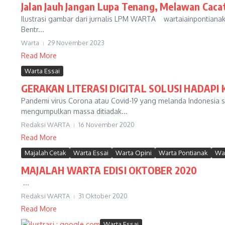
Jalan Jauh Jangan Lupa Tenang, Melawan Caca
Ilustrasi gambar dari jurnalis LPM WARTA wartaiainpontianak
Bentr...
Warta
29 November 2023
Read More
Warta Essai
GERAKAN LITERASI DIGITAL SOLUSI HADAPI 
Pandemi virus Corona atau Covid-19 yang melanda Indonesia s
mengumpulkan massa ditiadak...
Redaksi WARTA
16 November 2020
Read More
Majalah Cetak
Warta Essai
Warta Opini
Warta Pontianak
War
MAJALAH WARTA EDISI OKTOBER 2020
...
Redaksi WARTA
31 Oktober 2020
Read More
Warta Essai