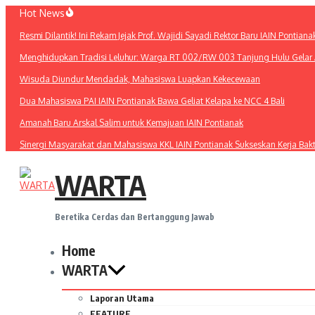
Lewati
Hot News
ke
Resmi Dilantik! Ini Rekam Jejak Prof. Wajidi Sayadi Rektor Baru IAIN Pontiana
konten
Menghidupkan Tradisi Leluhur: Warga RT 002/RW 003 Tanjung Hulu Gelar A
Wisuda Diundur Mendadak, Mahasiswa Luapkan Kekecewaan
Dua Mahasiswa PAI IAIN Pontianak Bawa Geliat Kelapa ke NCC 4 Bali
Amanah Baru Arskal Salim untuk Kemajuan IAIN Pontianak
Sinergi Masyarakat dan Mahasiswa KKL IAIN Pontianak Sukseskan Kerja Bak
WARTA
Beretika Cerdas dan Bertanggung Jawab
Home
WARTA
Laporan Utama
FEATURE