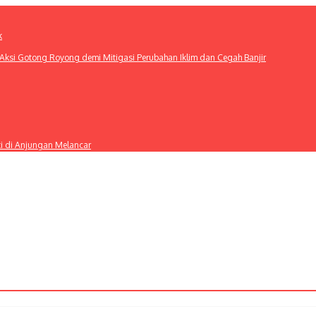
k
ksi Gotong Royong demi Mitigasi Perubahan Iklim dan Cegah Banjir
ti di Anjungan Melancar