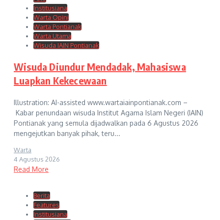
Institusiana
Warta Opini
Warta Pontianak
Warta Utama
Wisuda IAIN Pontianak
Wisuda Diundur Mendadak, Mahasiswa
Luapkan Kekecewaan
Illustration: AI-assisted www.wartaiainpontianak.com –
Kabar penundaan wisuda Institut Agama Islam Negeri (IAIN)
Pontianak yang semula dijadwalkan pada 6 Agustus 2026
mengejutkan banyak pihak, teru...
Warta
4 Agustus 2026
Read More
Berita
Features
Institusiana