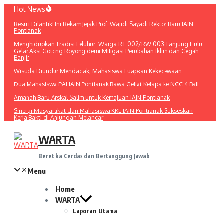
Lewati
Hot News
ke
Resmi Dilantik! Ini Rekam Jejak Prof. Wajidi Sayadi Rektor Baru IAIN
konten
Pontianak
Menghidupkan Tradisi Leluhur: Warga RT 002/RW 003 Tanjung Hulu
Gelar Aksi Gotong Royong demi Mitigasi Perubahan Iklim dan Cegah
Banjir
Wisuda Diundur Mendadak, Mahasiswa Luapkan Kekecewaan
Dua Mahasiswa PAI IAIN Pontianak Bawa Geliat Kelapa ke NCC 4 Bali
Amanah Baru Arskal Salim untuk Kemajuan IAIN Pontianak
Sinergi Masyarakat dan Mahasiswa KKL IAIN Pontianak Sukseskan
Kerja Bakti di Anjungan Melancar
WARTA
Beretika Cerdas dan Bertanggung Jawab
Menu
Home
WARTA
Laporan Utama