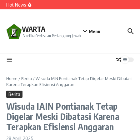
Kekecewaan
Lewati ke konten
Hot News
Dua Mahasiswa PAI IAIN Pontianak Bawa Geliat Kelapa
ke NCC 4 Bali
Amanah Baru Arskal Salim untuk Kemajuan IAIN
Pontianak
Sinergi Masyarakat dan Mahasiswa KKL IAIN Pontianak
WARTA
Sukseskan Kerja Bakti di Anjungan Melancar
Menu
Beretika Cerdas dan Bertanggung Jawab
Home
/
Berita
/
Wisuda IAIN Pontianak Tetap Digelar Meski Dibatasi
Karena Terapkan Efisiensi Anggaran
Berita
Wisuda IAIN Pontianak Tetap
Digelar Meski Dibatasi Karena
Terapkan Efisiensi Anggaran
28 April 2025