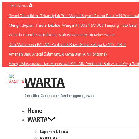
Lewati
Hot News
ke
Resmi Dilantik! Ini Rekam Jejak Prof. Wajidi Sayadi Rektor Baru IAIN Pontiana
konten
Menghidupkan Tradisi Leluhur: Warga RT 002/RW 003 Tanjung Hulu Gelar A
Wisuda Diundur Mendadak, Mahasiswa Luapkan Kekecewaan
Dua Mahasiswa PAI IAIN Pontianak Bawa Geliat Kelapa ke NCC 4 Bali
Amanah Baru Arskal Salim untuk Kemajuan IAIN Pontianak
Sinergi Masyarakat dan Mahasiswa KKL IAIN Pontianak Sukseskan Kerja Bak
WARTA
Beretika Cerdas dan Bertanggung Jawab
Home
WARTA
Laporan Utama
FEATURE