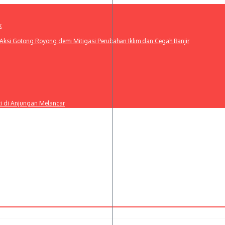
k
ksi Gotong Royong demi Mitigasi Perubahan Iklim dan Cegah Banjir
ti di Anjungan Melancar