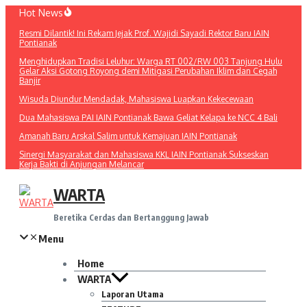
Lewati
Hot News
ke
Resmi Dilantik! Ini Rekam Jejak Prof. Wajidi Sayadi Rektor Baru IAIN
konten
Pontianak
Menghidupkan Tradisi Leluhur: Warga RT 002/RW 003 Tanjung Hulu
Gelar Aksi Gotong Royong demi Mitigasi Perubahan Iklim dan Cegah
Banjir
Wisuda Diundur Mendadak, Mahasiswa Luapkan Kekecewaan
Dua Mahasiswa PAI IAIN Pontianak Bawa Geliat Kelapa ke NCC 4 Bali
Amanah Baru Arskal Salim untuk Kemajuan IAIN Pontianak
Sinergi Masyarakat dan Mahasiswa KKL IAIN Pontianak Sukseskan
Kerja Bakti di Anjungan Melancar
WARTA
Beretika Cerdas dan Bertanggung Jawab
Menu
Home
WARTA
Laporan Utama