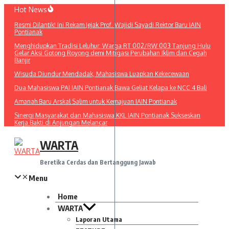
Lewati
Hot News
ke
Resmi Dilantik! Ini Rekam Jejak Prof. Wajidi Sayadi Rektor Baru IAIN
konten
Pontianak
Menghidupkan Tradisi Leluhur: Warga RT 002/RW 003 Tanjung Hulu
Gelar Aksi Gotong Royong demi Mitigasi Perubahan Iklim dan Cegah
Banjir
Wisuda Diundur Mendadak, Mahasiswa Luapkan Kekecewaan
Dua Mahasiswa PAI IAIN Pontianak Bawa Geliat Kelapa ke NCC 4 Bali
Amanah Baru Arskal Salim untuk Kemajuan IAIN Pontianak
Sinergi Masyarakat dan Mahasiswa KKL IAIN Pontianak Sukseskan
Kerja Bakti di Anjungan Melancar
WARTA
Beretika Cerdas dan Bertanggung Jawab
Menu
Home
WARTA
Laporan Utama