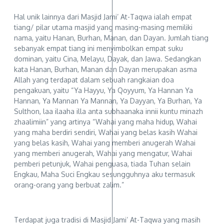
Hal unik lainnya dari Masjid Jami’ At-Taqwa ialah empat
tiang/ pilar utama masjid yang masing-masing memiliki
nama, yaitu Hanan, Burhan, Manan, dan Dayan. Jumlah tiang
sebanyak empat tiang ini menyimbolkan empat suku
dominan, yaitu Cina, Melayu, Dayak, dan Jawa. Sedangkan
kata Hanan, Burhan, Manan dan Dayan merupakan asma
Allah yang terdapat dalam sebuah rangkaian doa
pengakuan, yaitu “Ya Hayyu, Ya Qoyyum, Ya Hannan Ya
Hannan, Ya Mannan Ya Mannan, Ya Dayyan, Ya Burhan, Ya
Sulthon, laa ilaaha illa anta subhaanaka innii kuntu minazh
zhaalimiin” yang artinya “Wahai yang maha hidup, Wahai
yang maha berdiri sendiri, Wahai yang belas kasih Wahai
yang belas kasih, Wahai yang memberi anugerah Wahai
yang memberi anugerah, Wahai yang mengatur, Wahai
pemberi petunjuk, Wahai penguasa, tiada Tuhan selain
Engkau, Maha Suci Engkau sesungguhnya aku termasuk
orang-orang yang berbuat zalim.”
Terdapat juga tradisi di Masjid Jami’ At-Taqwa yang masih