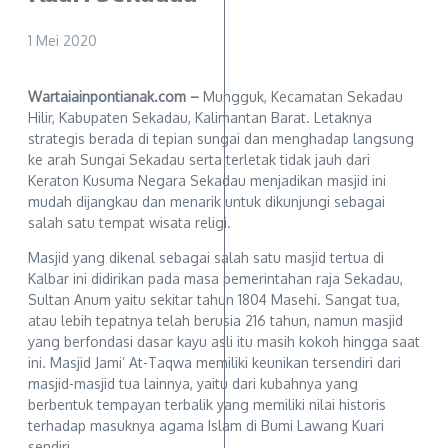
1 Mei 2020
Wartaiainpontianak.com –
Mungguk, Kecamatan Sekadau
Hilir, Kabupaten Sekadau, Kalimantan Barat. Letaknya
strategis berada di tepian sungai dan menghadap langsung
ke arah Sungai Sekadau serta terletak tidak jauh dari
Keraton Kusuma Negara Sekadau menjadikan masjid ini
mudah dijangkau dan menarik untuk dikunjungi sebagai
salah satu tempat wisata religi.
Masjid yang dikenal sebagai salah satu masjid tertua di
Kalbar ini didirikan pada masa pemerintahan raja Sekadau,
Sultan Anum yaitu sekitar tahun 1804 Masehi. Sangat tua,
atau lebih tepatnya telah berusia 216 tahun, namun masjid
yang berfondasi dasar kayu asli itu masih kokoh hingga saat
ini. Masjid Jami’ At-Taqwa memiliki keunikan tersendiri dari
masjid-masjid tua lainnya, yaitu dari kubahnya yang
berbentuk tempayan terbalik yang memiliki nilai historis
terhadap masuknya agama Islam di Bumi Lawang Kuari
sendiri.