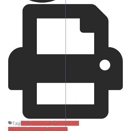
Tag:
1441H
Mahasiswa
Marhaban Yaa
Ramadhan
Pontianak
Ramadhan