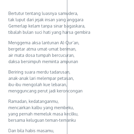
Bertutur tentang luasnya samudera,
tak luput dari jejak insan yang anggara
Gemerlap kelam tanpa sinar bagaskara,
tibalah bulan suci hati yang harsa gembira
Menggema aksa lantunan Al-Qur’an,
bergetar atma umat-umat beriman,
air mata dosa tumpah bercucuran,
daksa bersimpuh meminta ampunan
Beriring suara merdu tadarusan,
anak-anak lari melempar petasan,
ibu-ibu mengolah kue lebaran,
mengguncang perut jadi keroncongan
Ramadan, kedatanganmu,
mencairkan kalbu yang membeku,
yang pernah memeluk masa kecilku,
bersama keluguan teman-temanku
Dan bila habis masamu,