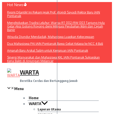
Lewati
Hot News
ke
Resmi Dilantik! Ini Rekam Jejak Prof. Wajidi Sayadi Rektor Baru IAIN
konten
Pontianak
Menghidupkan Tradisi Leluhur: Warga RT 002/RW 003 Tanjung Hulu
Gelar Aksi Gotong Royong demi Mitigasi Perubahan Iklim dan Cegah
Banjir
Wisuda Diundur Mendadak, Mahasiswa Luapkan Kekecewaan
Dua Mahasiswa PAI IAIN Pontianak Bawa Geliat Kelapa ke NCC 4 Bali
Amanah Baru Arskal Salim untuk Kemajuan IAIN Pontianak
Sinergi Masyarakat dan Mahasiswa KKL IAIN Pontianak Sukseskan
Kerja Bakti di Anjungan Melancar
WARTA
Beretika Cerdas dan Bertanggung Jawab
Menu
Home
WARTA
Laporan Utama