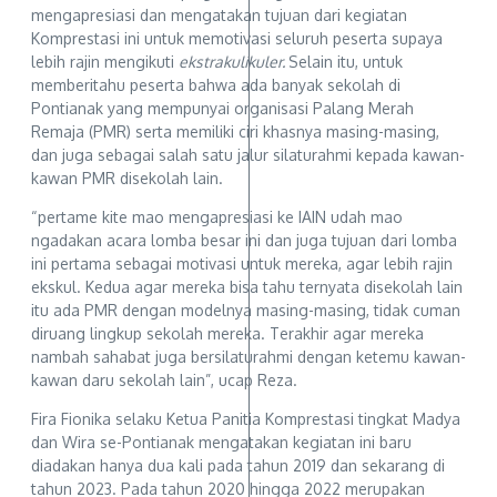
mengapresiasi dan mengatakan tujuan dari kegiatan
Komprestasi ini untuk memotivasi seluruh peserta supaya
lebih rajin mengikuti
ekstrakulikuler.
Selain itu, untuk
memberitahu peserta bahwa ada banyak sekolah di
Pontianak yang mempunyai organisasi Palang Merah
Remaja (PMR) serta memiliki ciri khasnya masing-masing,
dan juga sebagai salah satu jalur silaturahmi kepada kawan-
kawan PMR disekolah lain.
“pertame kite mao mengapresiasi ke IAIN udah mao
ngadakan acara lomba besar ini dan juga tujuan dari lomba
ini pertama sebagai motivasi untuk mereka, agar lebih rajin
ekskul. Kedua agar mereka bisa tahu ternyata disekolah lain
itu ada PMR dengan modelnya masing-masing, tidak cuman
diruang lingkup sekolah mereka. Terakhir agar mereka
nambah sahabat juga bersilaturahmi dengan ketemu kawan-
kawan daru sekolah lain”, ucap Reza.
Fira Fionika selaku Ketua Panitia Komprestasi tingkat Madya
dan Wira se-Pontianak mengatakan kegiatan ini baru
diadakan hanya dua kali pada tahun 2019 dan sekarang di
tahun 2023. Pada tahun 2020 hingga 2022 merupakan