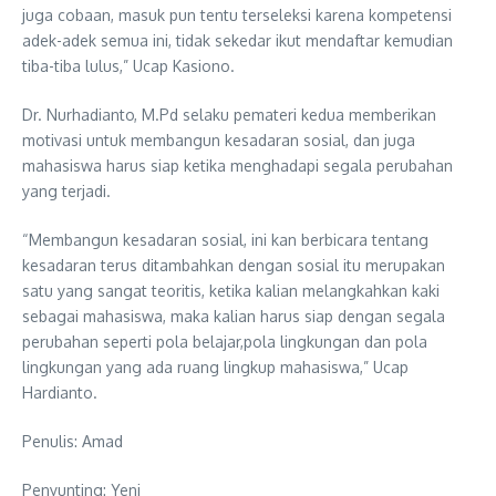
juga cobaan, masuk pun tentu terseleksi karena kompetensi
adek-adek semua ini, tidak sekedar ikut mendaftar kemudian
tiba-tiba lulus,” Ucap Kasiono.
Dr. Nurhadianto, M.Pd selaku pemateri kedua memberikan
motivasi untuk membangun kesadaran sosial, dan juga
mahasiswa harus siap ketika menghadapi segala perubahan
yang terjadi.
“Membangun kesadaran sosial, ini kan berbicara tentang
kesadaran terus ditambahkan dengan sosial itu merupakan
satu yang sangat teoritis, ketika kalian melangkahkan kaki
sebagai mahasiswa, maka kalian harus siap dengan segala
perubahan seperti pola belajar,pola lingkungan dan pola
lingkungan yang ada ruang lingkup mahasiswa,” Ucap
Hardianto.
Penulis: Amad
Penyunting: Yeni