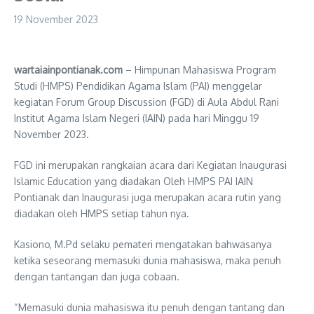
19 November 2023
wartaiainpontianak.com
– Himpunan Mahasiswa Program
Studi (HMPS) Pendidikan Agama Islam (PAI) menggelar
kegiatan Forum Group Discussion (FGD) di Aula Abdul Rani
Institut Agama Islam Negeri (IAIN) pada hari Minggu 19
November 2023.
FGD ini merupakan rangkaian acara dari Kegiatan Inaugurasi
Islamic Education yang diadakan Oleh HMPS PAI IAIN
Pontianak dan Inaugurasi juga merupakan acara rutin yang
diadakan oleh HMPS setiap tahun nya.
Kasiono, M.Pd selaku pemateri mengatakan bahwasanya
ketika seseorang memasuki dunia mahasiswa, maka penuh
dengan tantangan dan juga cobaan.
“Memasuki dunia mahasiswa itu penuh dengan tantang dan