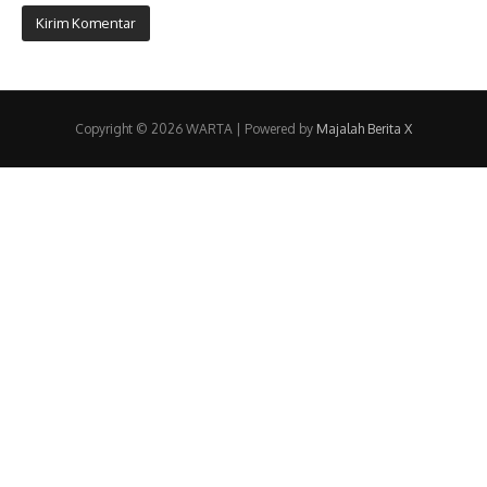
Copyright © 2026 WARTA | Powered by
Majalah Berita X