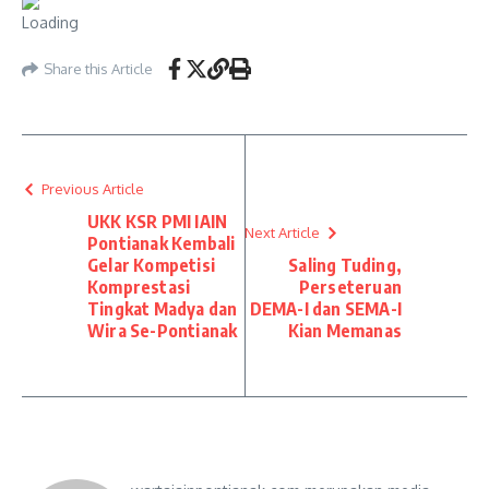
Share this Article
Previous Article
UKK KSR PMI IAIN
Next Article
Pontianak Kembali
Gelar Kompetisi
Saling Tuding,
Komprestasi
Perseteruan
Tingkat Madya dan
DEMA-I dan SEMA-I
Wira Se-Pontianak
Kian Memanas