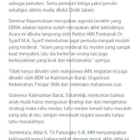
sebagai pemateri. Serta pemateri ketiga yakni penulis
sekaligus aktivis muda, Abdul Qodir Jailani.
Seminar Kepemudaan merupakan agenda terakhir yang
DEMA adakan karena sudah merupakan akhir periodenya.
Acara ini dibuka langsung oleh Rektor IAIN Pontianak Dr.
Syarif M.A. Syarif menuturkan agar pemuda menjadi muslim
yang moderat. “Islam yang moderat itu muslim yang sangat
kuat menyakini, lalu dia berkenan orang lain juga
berkeyakinan yang kuat dan bertoleransi,” ujarnya.
Tidak hanya dihadiri oleh mahasiswa IAIN, kegiatan ini juga
dihadiri oleh BEM se-Kalimantan Barat, Organisasi
Kedaerahan, Pelajar SMA dan beberapa mahasiswa luar.
Gubernur Kalimantan Barat, Sutarmidji, menturkan bahwa
anak muda harus menguasai strategi dan dari mengetahui
strategi maka tahu medan, tahu medan berarti tahu masalah
yang ada di situ. Jangan memasuki segala sesuatu tanpa
tahu masalahnya.
Sementara, Akbp K. Tri Panungko S.IK, MM menyampaikan
kekhawatirannya bahwa terkait dengan moral akhir-akhir ini