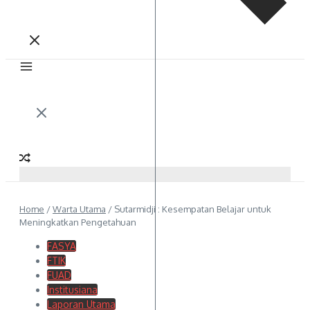
Home
/
Warta Utama
/
Sutarmidji : Kesempatan Belajar untuk
Meningkatkan Pengetahuan
FASYA
FTIK
FUAD
Institusiana
Laporan Utama