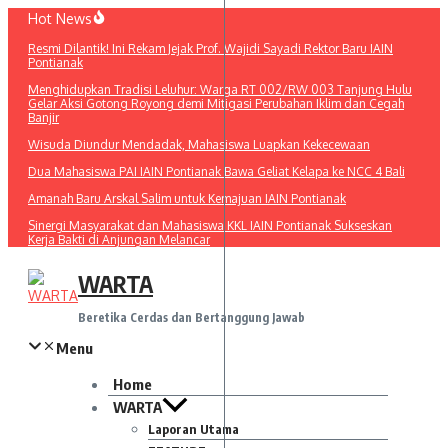
Lewati
Hot News
ke
Resmi Dilantik! Ini Rekam Jejak Prof. Wajidi Sayadi Rektor Baru IAIN
konten
Pontianak
Menghidupkan Tradisi Leluhur: Warga RT 002/RW 003 Tanjung Hulu
Gelar Aksi Gotong Royong demi Mitigasi Perubahan Iklim dan Cegah
Banjir
Wisuda Diundur Mendadak, Mahasiswa Luapkan Kekecewaan
Dua Mahasiswa PAI IAIN Pontianak Bawa Geliat Kelapa ke NCC 4 Bali
Amanah Baru Arskal Salim untuk Kemajuan IAIN Pontianak
Sinergi Masyarakat dan Mahasiswa KKL IAIN Pontianak Sukseskan
Kerja Bakti di Anjungan Melancar
WARTA
Beretika Cerdas dan Bertanggung Jawab
Menu
Home
WARTA
Laporan Utama