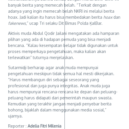
banyak berita yang memecah belah. “Terkait dengan
adanya yang ingin memecah belah NKRI ini melalui berita
hoax. Jadi kalian itu harus bisa membedakan berita
hoax
dan
fakenews,
” ucap Tri selaku Dit Bimas Polda ĶalBar.
Aktivis muda Abdul Qodir Jailani mengatakan ada hamparan
pilihan yang ada di hadapan pemuda yang bisa menjadi
bencana. “Kalau kesempatan belajar tidak digunakan untuk
proses memperkaya pengetahuan, maka kalian akan
terlewatkan” tuturnya menjelaskan.
Sutarmidji berharap agar anak muda mempunyai
pengetahuan meskipun tidak semua hal mesti dikerjakan.
“Harus membangun diri sebagai seseorang yang
profesional dan juga punya integritas. Anak muda juga
harus mempunyai rencana-rencana ke depan dan peluang-
peluang harus didapati dari pemerintah maupun swasta.
Kemudian yang terakhir jangan menjadi penyebar berita
bohong, bijaklah dalam menggunakan media sosial,”
ujarnya.
Reporter :
Adelia Fitri Milenia