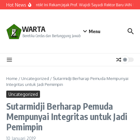
Lewati ke konten
Hot News
Resmi Dilantik! Ini Rekam Jejak Prof. Wajidi Sayadi Rektor Baru IAIN Pon
WARTA
Menu
Beretika Cerdas dan Bertanggung Jawab
Home
/
Uncategorized
/
Sutarmidji Berharap Pemuda Mempunyai
Integritas untuk Jadi Pemimpin
Uncategorized
Sutarmidji Berharap Pemuda
Mempunyai Integritas untuk Jadi
Pemimpin
10 Januari 2019