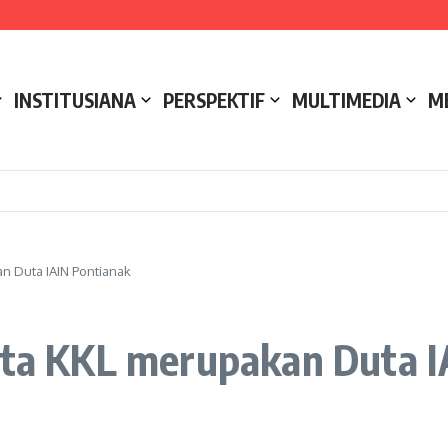
e NCC 4 Bali
ak
ukseskan Kerja Bakti di Anjungan Melancar
INSTITUSIANA
PERSPEKTIF
MULTIMEDIA
M
n Duta IAIN Pontianak
erta KKL merupakan Duta 