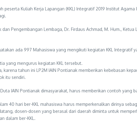
peserta Kuliah Kerja Lapangan (KKL) Integratif 2019 Institut Agama 
gi.
emik dan Pengembangan Lembaga, Dr. Firdaus Achmad, M. Hum., Ketua L
takan ada 997 Mahasiswa yang mengikuti kegiatan KKL Integratif y
itia yang mengurus kegiatan KKL tersebut.
ya, karena tahun ini LP2M IAIN Pontianak memberikan kebebasan kep
 itu sendiri.
 Duta IAIN Pontianak dimasyarakat, harus memberikan contoh yang b
am 40 hari ber-KKL mahasiswa harus memperkenalkan dirinya sebagai
 datang, dosen-dosen yang berasal dari daerah diminta untuk mempe
an dalam ber-KKL.