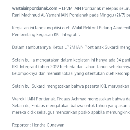
wartaiainpontianak.com
– LP2M IAIN Pontianak melepas seluruh 
Rani Machmud Al-Yamani IAIN Pontianak pada Minggu (21/7) pa
Kegiatan ini langsung diisi oleh Wakil Rektor I Bidang Akad
Pembimbing kegiatan KKL Integratif.
Dalam sambutannya, Ketua LP2M IAIN Pontianak Sukardi menga
Selain itu, ia mengatakan dalam kegiatan ini hanya ada 34 pan
KKL Integratif tahun 2019 berbeda dari tahun-tahun sebelumn
kelompoknya dan memilih lokasi yang ditentukan oleh kelompok
Selain itu, Sukardi mengatakan bahwa peserta KKL merupakan
Warek I IAIN Pontianak, Firdaus Achmad mengatakan bahwa dal
Selain itu, Firdaus mengatakan bahwa untuk tahun yang akan
mereka didik sekaligus mencarikan posko apabila memungkink
Reporter : Hendra Gunawan