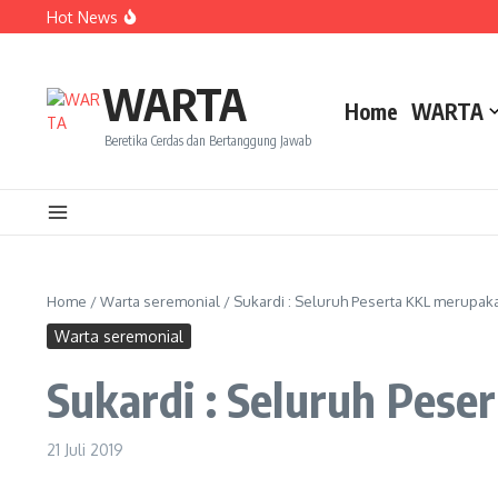
Lewati ke konten
Hot News
Dua Mahasiswa PAI IAIN Pontianak Bawa Geliat Kelapa k
Amanah Baru Arskal Salim untuk Kemajuan IAIN Pontian
Sinergi Masyarakat dan Mahasiswa KKL IAIN Pontianak S
WARTA
Home
WARTA
Beretika Cerdas dan Bertanggung Jawab
Home
/
Warta seremonial
/
Sukardi : Seluruh Peserta KKL merupaka
Warta seremonial
Sukardi : Seluruh Pes
21 Juli 2019