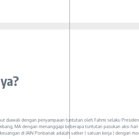
nya?
sebut diawali dengan penyampaian tuntutan oleh Fahmi selaku Preside
lambang, MA dengan menanggapi beberapa tuntutan pasukan aksi har
uangan di IAIN Pontianak adalah satker ( satuan kerja ) dengan mod