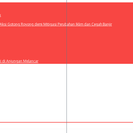
k
ksi Gotong Royong demi Mitigasi Perubahan Iklim dan Cegah Banjir
ti di Anjungan Melancar