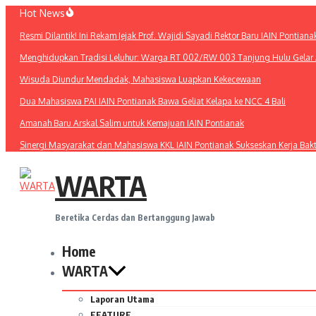
Lewati
Hot News
ke
Resmi Dilantik! Ini Rekam Jejak Prof. Wajidi Sayadi Rektor Baru IAIN Pontiana
konten
Menghidupkan Tradisi Leluhur: Warga RT 002/RW 003 Tanjung Hulu Gelar A
Wisuda Diundur Mendadak, Mahasiswa Luapkan Kekecewaan
Dua Mahasiswa PAI IAIN Pontianak Bawa Geliat Kelapa ke NCC 4 Bali
Amanah Baru Arskal Salim untuk Kemajuan IAIN Pontianak
Sinergi Masyarakat dan Mahasiswa KKL IAIN Pontianak Sukseskan Kerja Bak
WARTA
Beretika Cerdas dan Bertanggung Jawab
Home
WARTA
Laporan Utama
FEATURE