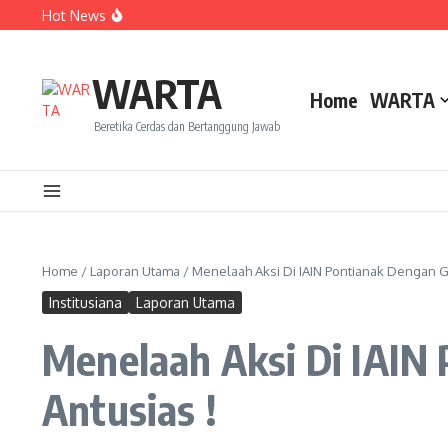
Lewati ke konten
Hot News
Dua Mahasiswa PAI IAIN Pontianak Bawa Geliat Kelapa k
Amanah Baru Arskal Salim untuk Kemajuan IAIN Pontian
Sinergi Masyarakat dan Mahasiswa KKL IAIN Pontianak S
WARTA
Home
WARTA
Beretika Cerdas dan Bertanggung Jawab
Home
/
Laporan Utama
/
Menelaah Aksi Di IAIN Pontianak Dengan G
Institusiana
Laporan Utama
Menelaah Aksi Di IAIN
Antusias !