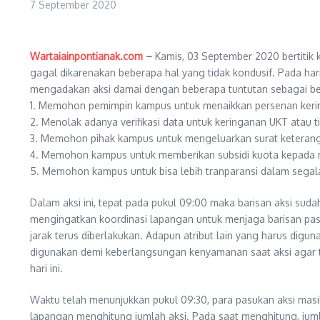
7 September 2020
Wartaiainpontianak.com
–
Kamis, 03 September 2020 bertitik k
gagal dikarenakan beberapa hal yang tidak kondusif. Pada ha
mengadakan aksi damai dengan beberapa tuntutan sebagai ber
1. Memohon pemimpin kampus untuk menaikkan persenan kerin
2. Menolak adanya verifikasi data untuk keringanan UKT atau t
3. Memohon pihak kampus untuk mengeluarkan surat keteranga
4. Memohon kampus untuk memberikan subsidi kuota kepada 
5. Memohon kampus untuk bisa lebih tranparansi dalam segala
Dalam aksi ini, tepat pada pukul 09:00 maka barisan aksi sud
mengingatkan koordinasi lapangan untuk menjaga barisan pasu
jarak terus diberlakukan. Adapun atribut lain yang harus digun
digunakan demi keberlangsungan kenyamanan saat aksi agar 
hari ini.
Waktu telah menunjukkan pukul 09:30, para pasukan aksi ma
lapangan menghitung jumlah aksi. Pada saat menghitung, juml