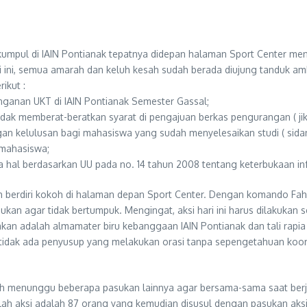
umpul di IAIN Pontianak tepatnya didepan halaman Sport Center menjad
ri ini, semua amarah dan keluh kesah sudah berada diujung tanduk 
ikut :
ganan UKT di IAIN Pontianak Semester Gassal;
idak memberat-beratkan syarat di pengajuan berkas pengurangan ( jika 
n kelulusan bagi mahasiswa yang sudah menyelesaikan studi ( sidan
mahasiswa;
 hal berdasarkan UU pada no. 14 tahun 2008 tentang keterbukaan inf
ah berdiri kokoh di halaman depan Sport Center. Dengan komando Fah
kan agar tidak bertumpuk. Mengingat, aksi hari ini harus dilakuka
akan adalah almamater biru kebanggaan IAIN Pontianak dan tali rapia 
tidak ada penyusup yang melakukan orasi tanpa sepengetahuan koor
sih menunggu beberapa pasukan lainnya agar bersama-sama saat ber
ah aksi adalah 87 orang yang kemudian disusul dengan pasukan aksi 