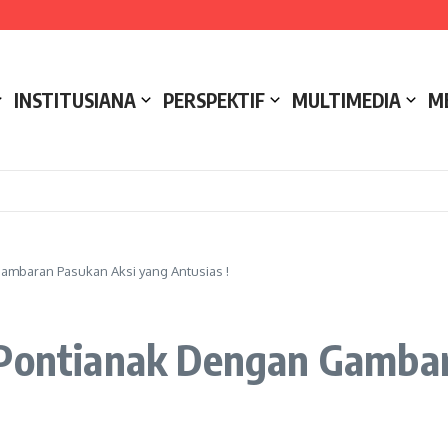
e NCC 4 Bali
ak
ukseskan Kerja Bakti di Anjungan Melancar
INSTITUSIANA
PERSPEKTIF
MULTIMEDIA
M
ambaran Pasukan Aksi yang Antusias !
 Pontianak Dengan Gamba