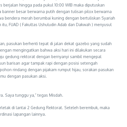
us berjalan hingga pada pukul 10:00 WIB maka diputuskan
 banner besar berwarna putih dengan tulisan pilox berwarna
a bendera merah berumbai kuning dengan bertuliskan Syariah
itu, FUAD ( Fakultas Ushuludin Adab dan Dakwah ) menyusul
an, pasukan berhenti tepat di jalan dekat gazebo yang sudah
engan mengingatkan bahwa aksi hari ini dilakukan secara
nuju gedung rektorat dengan bernyanyi sambil mengepal
un barisan agar tampak rapi dengan posisi setengah
 pohon rindang dengan pijakam rumput hijau, sorakan pasukan
temu dengan pasukan aksi.
aya. Saya tunggu ya,” tegas Misdah.
rletak di lantai 2 Gedung Rektorat. Seteleh berembuk, maka
dinasi lapangan lainnya.