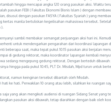
bertambah hingga mencapai angka 120 orang pasukan aksi. Waktu ter
lah pasukan FEBI ( Fakultas Ekonomi Bisnis Islam ) dengan membawa
n, disusul dengan pasukan FASYA ( Fakultas Syariah ) yang membaw
rtas manila bertuliskan kegeilisahan mahasiswa tersebut. Setelah 
 ).
ernyanyi sambil membakar semangat perjuangan aksi hari ini. Kemudi
berhenti untuk mendengarkan pengarahan dari koordinasi lapangan d
nti beberapa saat, maka tepat pukul 10:15 pasukan aksi berjalan me
mpai di gedung rektorat, maka koordinator lapangan kembali menyus
hasiswa sedang mengepung gedung rektorat. Dengan berteduh dibawah
sinya hingga pada pukul 10:45, PLT Dr. Misdah, Mpd turun untuk ber
torat, namun keinginan tersebut dibantah oleh Misdah.
i hati ke hati. Perwakilan 10 orang atau lebih, silahkan ke ruangan s
 saja yang akan mengikuti audiensi di ruangan Sidang Senat yang te
dangkan pasukan aksi dibawah, tetap diarahkan dengan baik oleh koor