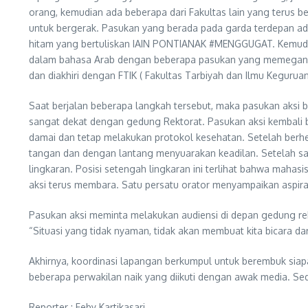
orang, kemudian ada beberapa dari Fakultas lain yang terus 
untuk bergerak. Pasukan yang berada pada garda terdepan ada
hitam yang bertuliskan IAIN PONTIANAK #MENGGUGAT. Kemudia
dalam bahasa Arab dengan beberapa pasukan yang memegang ke
dan diakhiri dengan FTIK ( Fakultas Tarbiyah dan Ilmu Keguruan
Saat berjalan beberapa langkah tersebut, maka pasukan aksi b
sangat dekat dengan gedung Rektorat. Pasukan aksi kembali 
damai dan tetap melakukan protokol kesehatan. Setelah berhe
tangan dan dengan lantang menyuarakan keadilan. Setelah sa
lingkaran. Posisi setengah lingkaran ini terlihat bahwa ma
aksi terus membara. Satu persatu orator menyampaikan aspira
Pasukan aksi meminta melakukan audiensi di depan gedung rek
“Situasi yang tidak nyaman, tidak akan membuat kita bicara dar
Akhirnya, koordinasi lapangan berkumpul untuk berembuk siapa
beberapa perwakilan naik yang diikuti dengan awak media. Se
Reporter : Feby Kartikasari