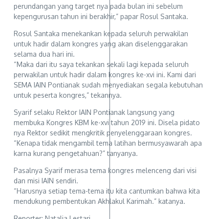
perundangan yang target nya pada bulan ini sebelum
kepengurusan tahun ini berakhir,” papar Rosul Santaka.
Rosul Santaka menekankan kepada seluruh perwakilan
untuk hadir dalam kongres yang akan diselenggarakan
selama dua hari ini.
“Maka dari itu saya tekankan sekali lagi kepada seluruh
perwakilan untuk hadir dalam kongres ke-xvi ini. Kami dari
SEMA IAIN Pontianak sudah menyediakan segala kebutuhan
untuk peserta kongres,” tekannya.
Syarif selaku Rektor IAIN Pontianak langsung yang
membuka Kongres KBM ke-xvi tahun 2019 ini. Disela pidato
nya Rektor sedikit mengkritik penyelenggaraan kongres.
“Kenapa tidak mengambil tema latihan bermusyawarah apa
karna kurang pengetahuan?” tanyanya.
Pasalnya Syarif merasa tema kongres melenceng dari visi
dan misi IAIN sendiri.
“Harusnya setiap tema-tema itu kita cantumkan bahwa kita
mendukung pembentukan Akhlakul Karimah.” katanya.
Reporter: Natalia Lestari