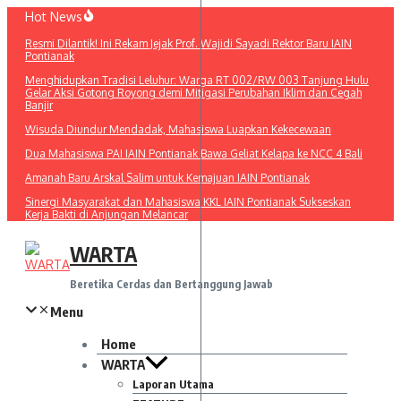
Lewati
Hot News
ke
Resmi Dilantik! Ini Rekam Jejak Prof. Wajidi Sayadi Rektor Baru IAIN
konten
Pontianak
Menghidupkan Tradisi Leluhur: Warga RT 002/RW 003 Tanjung Hulu
Gelar Aksi Gotong Royong demi Mitigasi Perubahan Iklim dan Cegah
Banjir
Wisuda Diundur Mendadak, Mahasiswa Luapkan Kekecewaan
Dua Mahasiswa PAI IAIN Pontianak Bawa Geliat Kelapa ke NCC 4 Bali
Amanah Baru Arskal Salim untuk Kemajuan IAIN Pontianak
Sinergi Masyarakat dan Mahasiswa KKL IAIN Pontianak Sukseskan
Kerja Bakti di Anjungan Melancar
WARTA
Beretika Cerdas dan Bertanggung Jawab
Menu
Home
WARTA
Laporan Utama