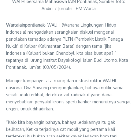
WALHI bersama Mahasiswa IAIN Pontianak, Sumber foto:
Andini / Jurnalis LPM Warta
Wartaiainpontianak-
WALHI (Wahana Lingkungan Hidup
Indonesia) mengadakan serangkaian diskusi mengenai
penolakan terhadap adanya PLTN (Pembakit Listrik Tenaga
Nuklir) di Kalbar (Kalimantan Barat) dengan tema “jika
Indonesia (Kalbar) bukan Chenobyl, kita bisa buat apa? ”
tepatnya di Jurung Institut Dayakologi, Jalan Budi Utomo, Kota
Pontianak. Jum’at, (03/05/2024).
Manajer kampanye tata ruang dan insfrastruktur WALHI
nasional Dwi Sawung mengungkapkan, bahaya nuklir sama
sekali tidak terlihat, detektor zat radioaktif yang dapat
menyebabkan penyakit kronis sperti kanker menurutnya sangat
urgent untuk dihadirkan.
“Kalo kita bayangin bahaya, bahaya ledakannya itu gak
kelihatan, Ketika terjadinya cat mobil yang pertama kali
terdeteksi itu bukan arah sekitar kayak ledakan bom tapi