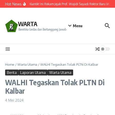
Lewati ke konten
Hot News
Resmi Dilantik! Ini Rekam Jejak Prof. Wajidi Sayadi Rektor Baru IAIN 
WARTA
Menu
Beretika Cerdas dan Bertanggung Jawab
Home
/
Warta Utama
/
WALHI Tegaskan Tolak PLTN Di Kalbar
Berita
Laporan Utama
Warta Utama
WALHI Tegaskan Tolak PLTN Di
Kalbar
4 Mei 2024