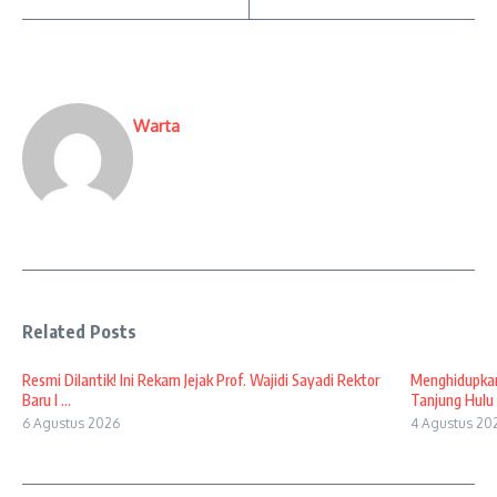
Warta
Related Posts
Resmi Dilantik! Ini Rekam Jejak Prof. Wajidi Sayadi Rektor
Menghidupkan
Baru I ...
Tanjung Hulu 
6 Agustus 2026
4 Agustus 20